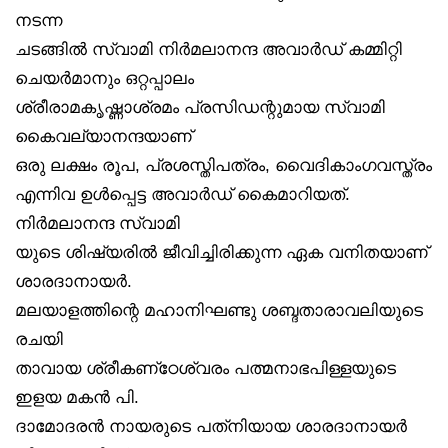
നടന്ന
ചടങ്ങിൽ സ്വാമി നിർമലാനന്ദ അവാർഡ് കമ്മിറ്റി
ചെയർമാനും ഒറ്റപ്പാലം
ശ്രീരാമകൃഷ്ണാശ്രമം പ്രസിഡന്റുമായ സ്വാമി
കൈവല്യാനന്ദയാണ്
ഒരു ലക്ഷം രൂപ, പ്രശസ്തിപത്രം, വൈദികാംഗവസ്ത്രം
എന്നിവ ഉൾപ്പെട്ട അവാർഡ് കൈമാറിയത്.
നിർമലാനന്ദ സ്വാമി
യുടെ ശിഷ്യരിൽ ജീവിച്ചിരിക്കുന്ന ഏക വനിതയാണ്
ശാരദാനായർ.
മലയാളത്തിന്റെ മഹാനിഘണ്ടു ശബ്ദതാരാവലിയുടെ
രചയി
താവായ ശ്രീകണ്‌ഠേശ്വരം പത്മനാഭപിള്ളയുടെ
ഇളയ മകൻ പി.
ദാമോദരൻ നായരുടെ പത്‌നിയായ ശാരദാനായർ