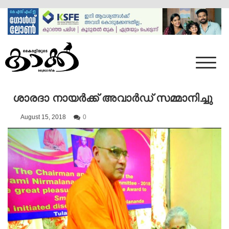
Skip
to
content
Mumbai Kaakka
Kairali's Kaakka
ശാരദാ നായർക്ക് അവാർഡ് സമ്മാനിച്ചു
August 15, 2018
0