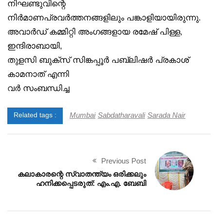
നിഘണ്ടുവിന്റെ
നിർമാണപ്രവർത്തനങ്ങളിലും പങ്കാളിയായിരുന്നു.
അവാർഡ് കമ്മിറ്റി അംഗങ്ങളായ രമേഷ് പിള്ള,
ഇന്ദിരാബായി,
തുളസി ബുക്‌സ് സിങ്കപ്പൂർ പബ്ലിഷർ പ്രകാശ്
കാമനാത് എന്നി
വർ സംബന്ധിച്ച
Mumbai
Sabdatharavali
Sarada Nair
Related tags :
Previous Post
കലാകാരന്റെ സ്വാതന്ത്യം ഒരിക്കലും
ഹനിക്കപ്പെടരുത്: എം.എ. ബേബി