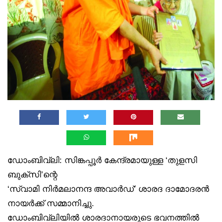
ഡോംബിവ്‌ലി: സിങ്കപ്പൂർ കേന്ദ്രമായുള്ള ‘തുളസി
ബുക്‌സി’ന്റെ
‘സ്വാമി നിർമലാനന്ദ അവാർഡ്’ ശാരദ ദാമോദരൻ
നായർക്ക് സമ്മാനിച്ചു.
ഡോംബിവ്‌ലിയിൽ ശാരദാനായരുടെ ഭവനത്തിൽ