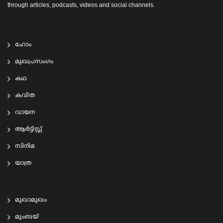
through articles, podcasts, videos and social channels.
ഹോം
മുഖപ്രസംഗം
കഥ
കവിത
വായന
ആര്‍ട്ടിസ്റ്റ്
സിനിമ
യാത്ര
മുഖാമുഖം
മുംബയ്