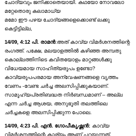
ചോദ്യവും ജനിക്കാതെയായി. കഥയോ നോവലോ
മറ്റേതൊരു കലാമാധ്യ
മമോ ഈ പഴയ ചോദ്യങ്ങളെക്കൊണ്ട് ലക്കു
കെട്ടിട്ടില്ല,
14/09, 4:12 പി. രാമൻ
:അത് കാവ്യ വിമർശനത്തിന്റെ
രംഗത്ത്. പക്ഷേ, മലയാളത്തിൽ കഴിഞ്ഞ അമ്പതു
കൊല്ലത്തിനിടെ കവിതയോളം മാറ്റങ്ങൾക്കു
വിധേയമായ സാഹിത്യരൂപം ഉണ്ടോ?
കാവ്യരൂപപരമായ അന്വേഷണങ്ങളെ വൃത്തം
വേണം -വേണ്ട ചർച്ച അലസിപ്പിക്കുകയാണ്.
സാമൂഹ്യപ്രതിബദ്ധത നിർബന്ധമാണ് – അല്ല
എന്ന ചർച്ച ആശയ, അനുഭൂതി തലത്തിലെ
ചർച്ചകളെ അലസിപ്പിക്കുന്ന പോലെ.
14/09, 4:23 പി. എൻ. ഗോപീകൃഷ്ണൻ:
കാവ്യ
വിമർശനത്തിന്റെ കാര്യം ആണ് പറയുന്നത്.