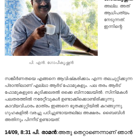
അല്ല. അത്
ആധിപത്യം
നേടുന്നത്.
ഇന്നിന്റെ
പി. എൻ. ഗോപീകൃഷ്ണൻ
സങ്കീർണതയെ എങ്ങനെ ആവിഷ്‌കരിക്കാം എന്ന തലചുറ്റിക്കുന്ന
പ്രാന്തിലാണ് എല്ലാ ആർട് ഫോമുകളും. പല തരം ആർട്
ഫോമുകളുടെ കൂടിക്കലരൽ ഒക്കെ ബിനാലേയിൽ. സിനിമകൾ
പലതരത്തിൽ നരേറ്റീവുകൾ ഉണ്ടാക്കിക്കൊണ്ടിരിക്കുന്നു.
കാവ്യവിചാരം മാത്രം ഇങ്ങനെ ഭൂതക്കുറ്റിയിൽ കറങ്ങുന്നു.
ഗുഹകളിൽ വരച്ചു പഠിച്ചുണ്ടായതല്ലേ അക്ഷരം. ബൈബിൾ
അതിനും പിന്നീട് ഉണ്ടായത്.
14/09, 8:31 പി. രാമൻ
:അതു തെറ്റാണെന്നാണ് ഞാൻ