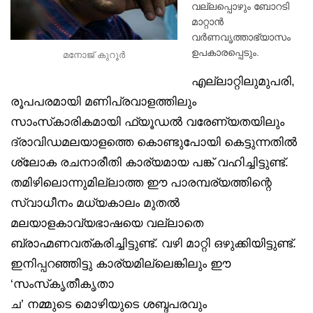
വല്ലപ്പൊഴും ബോറടി
മാറ്റാൻ
വർണവൃത്താഭ്യാസം
ഉപകാരപ്പെടും.
മനോജ് കുറൂർ
എല്ലാറ്റിലുമുപരി,
രൂപപരമായി മണിപ്രവാളത്തിലും
സാംസ്‌കാരികമായി ഫ്യൂഡൽ വരേണ്യതയിലും
ദ്രാവിഡമലയാളത്തെ കൊണ്ടുപോയി കെട്ടുന്നതിൽ
ശ്ലോക രചനാരീതി കാര്യമായ പങ്ക് വഹിച്ചിട്ടുണ്ട്.
തമിഴിലൊന്നുമില്ലാത്ത ഈ പാരമ്പര്യത്തിന്റെ
സ്വാധീനം മധ്യകാലം മുതൽ
മലയാളകാവ്യഭാഷയെ വല്ലാതെ
ബ്രാഹ്മണവത്കരിച്ചിട്ടുണ്ട്. വഴി മാറ്റി ഒഴുക്കിയിട്ടുണ്ട്.
ഇനിപ്പറഞ്ഞിട്ടു കാര്യമില്ലെങ്കിലും ഈ
‘സംസ്‌കൃതീകൃതാ
ച’ നമ്മുടെ മൊഴിയുടെ ശബ്ദപരവും