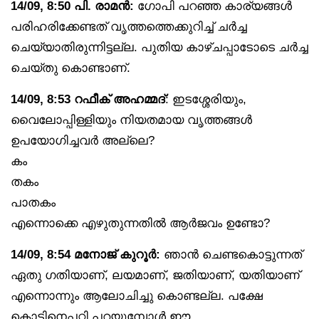
14/09, 8:50 പി. രാമൻ:
ഗോപി പറഞ്ഞ കാര്യങ്ങൾ
പരിഹരിക്കേണ്ടത് വൃത്തത്തെക്കുറിച്ച് ചർച്ച
ചെയ്യാതിരുന്നിട്ടല്ല. പുതിയ കാഴ്ചപ്പാടോടെ ചർച്ച
ചെയ്തു കൊണ്ടാണ്.
14/09, 8:53 റഫീക് അഹമ്മദ്
: ഇടശ്ശേരിയും,
വൈലോപ്പിള്ളിയും നിയതമായ വൃത്തങ്ങൾ
ഉപയോഗിച്ചവർ അല്ലെ?
കം
തകം
പാതകം
എന്നൊക്കെ എഴുതുന്നതിൽ ആർജവം ഉണ്ടോ?
14/09, 8:54 മനോജ് കുറൂർ:
ഞാൻ ചെണ്ടകൊട്ടുന്നത്
ഏതു ഗതിയാണ്, ലയമാണ്, ജതിയാണ്, യതിയാണ്
എന്നൊന്നും ആലോചിച്ചു കൊണ്ടല്ല. പക്ഷേ
കൊട്ടിനെപ്പറ്റി പറയുമ്പോൾ ഈ