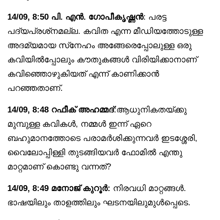
14/09, 8:50 പി. എൻ. ഗോപീകൃഷ്ണൻ
: പരട്ട
പദ്യപ്രശ്‌നമല്ല. കവിത എന്ന മീഡിയത്തോടുള്ള
അദമ്യമായ സ്‌നേഹം അങ്ങേരെപ്പോലുള്ള ഒരു
കവിയിൽപ്പോലും കൗതുകങ്ങൾ വിരിയിക്കാനാണ്
കവിഞ്ഞൊഴുകിയത് എന്ന് കാണിക്കാൻ
പറഞ്ഞതാണ്.
14/09, 8:48 റഫീക് അഹമ്മദ്
:ആധുനികതയ്ക്കു
മുമ്പുള്ള കവികൾ, നമ്മൾ ഇന്ന് ഏറെ
ബഹുമാനത്തോടെ പരാമർശിക്കുന്നവർ ഇടശ്ശേരി,
വൈലോപ്പിള്ളി തുടങ്ങിയവർ ഫോമിൽ എന്തു
മാറ്റമാണ് കൊണ്ടു വന്നത്?
14/09, 8:49 മനോജ് കുറൂർ:
നിരവധി മാറ്റങ്ങൾ.
ഭാഷയിലും താളത്തിലും ഘടനയിലുമുൾപ്പെടെ.