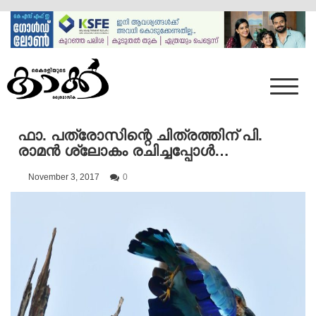
Skip
to
content
Mumbai Kaakka
Kairali's Kaakka
ഫാ. പത്രോസിന്റെ ചിത്രത്തിന് പി.
രാമൻ ശ്ലോകം രചിച്ചപ്പോൾ…
November 3, 2017
0