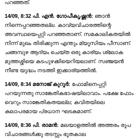
പറഞ്ഞത്.
14/09, 8:32 പി. എൻ. ഗോപീകൃഷ്ണൻ:
ഞാൻ
നിന്നെപ്പറഞ്ഞതല്ല. കാവ്യവിചാരത്തിന്റെ
അവസ്ഥയെപ്പറ്റി പറഞ്ഞതാണ്. സമകാലികതയിൽ
നിന്ന് മുഖം തിരിക്കുന്ന എന്തും മ്യൂസിയം പീസാണ്.
ചങ്ങമ്പുഴ ആദ്യം ചെയ്ത ഒരു കാര്യം ശ്ലോക
മുത്തശ്ശിയെ കടപുഴക്കിയെറിയലാണ്. സഞ്ജയൻ
നീണ്ട യുദ്ധം നടത്തി ഇക്കാര്യത്തിൽ.
14/09, 8:34 മനോജ് കുറൂർ:
ഫോമിനെപ്പറ്റി
പറയുന്നതു സാങ്കേതികഭാഷയിലാവാം. പക്ഷേ ഫോം
വെറും സാങ്കേതികതയല്ല; കവിതയിലെ
കലാപരമായ പ്രധാന ഘടകമാണ്.
14/09, 8:36 പി. രാമൻ:
മലയാളത്തിൽ അത്തരം രൂപ
വിചാരങ്ങൾക്കു തടസ്സം ഭൂതകാല