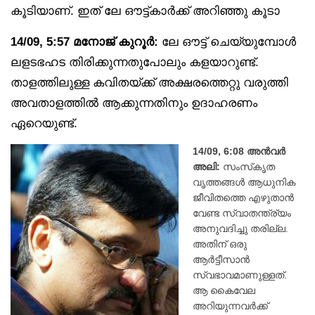
കൂടിയാണ്. ഇത് ലേ ഔട്ട്കാർക്ക് അറിഞ്ഞു കൂടാ
14/09, 5:57 മനോജ് കുറൂർ:
ലേ ഔട്ട് ചെയ്യുമ്പോൾ
ലളടഭഹട തിരിക്കുന്നതുപോലും കളയാറുണ്ട്.
താളത്തിലുള്ള കവിതയ്ക്ക് അക്ഷരത്തെറ്റു വരുത്തി
അവതാളത്തിൽ ആക്കുന്നതിനും ഉദാഹരണം
ഏറെയുണ്ട്.
14/09, 6:08 അൻവർ
അലി:
സംസ്‌കൃത
വൃത്തങ്ങൾ ആധുനിക
ജീവിതത്തെ എഴുതാൻ
വേണ്ട സ്വാതന്ത്ര്യം
അനുവദിച്ചു തരില്ല.
അതിന് ഒരു
ആർട്ടീസാൻ
സ്വഭാവമാണുള്ളത്.
ആ കൈവേല
അറിയുന്നവർക്ക്