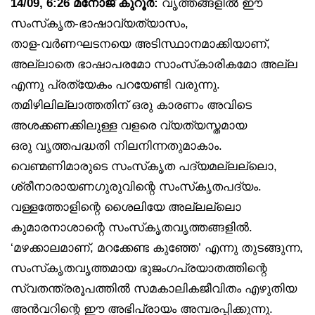
14/09, 6:26 മനോജ് കുറൂർ:
വൃത്തങ്ങളിൽ ഈ
സംസ്‌കൃത-ഭാഷാവ്യത്യാസം,
താള-വർണഘടനയെ അടിസ്ഥാനമാക്കിയാണ്,
അല്ലാതെ ഭാഷാപരമോ സാംസ്‌കാരികമോ അല്ല
എന്നു പ്രത്യേകം പറയേണ്ടി വരുന്നു.
തമിഴിലില്ലാത്തതിന് ഒരു കാരണം അവിടെ
അശക്കണക്കിലുള്ള വളരെ വ്യത്യസ്തമായ
ഒരു വൃത്തപദ്ധതി നിലനിന്നതുമാകാം.
വെണ്മണിമാരുടെ സംസ്‌കൃത പദ്യമല്ലല്ലൊ,
ശ്രീനാരായണഗുരുവിന്റെ സംസ്‌കൃതപദ്യം.
വള്ളത്തോളിന്റെ ശൈലിയേ അല്ലല്ലൊ
കുമാരനാശാന്റെ സംസ്‌കൃതവൃത്തങ്ങളിൽ.
‘മഴക്കാലമാണ്, മറക്കേണ്ട കുഞ്ഞേ’ എന്നു തുടങ്ങുന്ന,
സംസ്‌കൃതവൃത്തമായ ഭുജംഗപ്രയാതത്തിന്റെ
സ്വതന്ത്രരൂപത്തിൽ സമകാലികജീവിതം എഴുതിയ
അൻവറിന്റെ ഈ അഭിപ്രായം അമ്പരപ്പിക്കുന്നു.