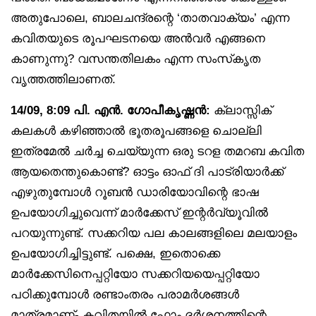
അതുപോലെ, ബാലചന്ദ്രന്റെ ‘താതവാക്യം’ എന്ന
കവിതയുടെ രൂപഘടനയെ അൻവർ എങ്ങനെ
കാണുന്നു? വസന്തതിലകം എന്ന സംസ്‌കൃത
വൃത്തത്തിലാണത്.
14/09, 8:09 പി. എൻ. ഗോപീകൃഷ്ണൻ:
ക്ലാസ്സിക്
കലകൾ കഴിഞ്ഞാൽ ഭൂതരൂപങ്ങളെ ചൊല്ലി
ഇത്രമേൽ ചർച്ച ചെയ്യുന്ന ഒരു ടറള തമറബ കവിത
ആയതെന്തുകൊണ്ട്? ഓട്ടം ഓഫ് ദി പാട്രിയാർക്ക്
എഴുതുമ്പോൾ റൂബൻ ഡാരിയോവിന്റെ ഭാഷ
ഉപയോഗിച്ചുവെന്ന് മാർക്കേസ് ഇന്റർവ്യൂവിൽ
പറയുന്നുണ്ട്. സക്കറിയ പല കാലങ്ങളിലെ മലയാളം
ഉപയോഗിച്ചിട്ടുണ്ട്. പക്ഷെ, ഇതൊക്കെ
മാർക്കേസിനെപ്പറ്റിയോ സക്കറിയയെപ്പറ്റിയോ
പഠിക്കുമ്പോൾ രണ്ടാംതരം പരാമർശങ്ങൾ
മാത്രമാണ്- കവിതയിൽ ഫോം ദർശനത്തിന്റെ