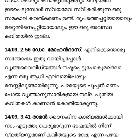
വായനക്കാരും കഥാകൃത്തുക്കളും ചർച്ചയിൽ
ഇടപെടുമ്പോൾ സ്വയമേവ സ്വീകരിക്കുന്ന ഒരു
സമകാലികവത്കരണം ഉണ്ട്. രൂപത്തെപ്പറ്റിയായാലും
മറ്റെന്തിനെപ്പറ്റിയായാലും. ഈ ഒരു അവസ്ഥ
കവിതയിൽ ഇല്ല.
14/09, 2:56 ഡോ. മോഹൻദാസ്:
എനിക്കെന്തൊരു
സന്തോഷം ഇതു വായിച്ചപ്പോൾ.
വൃത്തവൈവിധ്യങ്ങൾ നഷ്ടപ്പെട്ടുപോകുമല്ലോ
എന്ന ഒരു ആധി എല്ലായ്‌പോഴും
മനസ്സിലുണ്ടായിരുന്നു. പഴമയുടെ പൂപ്പൽ മണം
പോയ വൃത്താനുസാരികളായ നല്ല പുതിയ
കവിതകൾ കാണാൻ കൊതിയാകുന്നു.
14/09, 3:41 രാമൻ:
ദൈനംദിന കാര്യങ്ങൾക്കായി
നാം എടുത്തു പെരുമാറുന്ന ഭാഷയിൽ നിന്ന്
വ്യത്യസ്തമാണ് കവിതയുടെ ഭാഷ എന്ന പഴയ