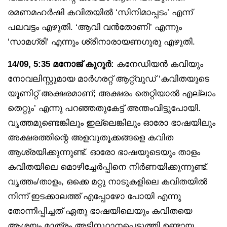
രമണമഹർഷി കവിതയിൽ ‘സിനിമാപ്പടം’ എന്ന്
പലവട്ടം എഴുതി. ‘ആവി വൻതോണി’ എന്നും
‘സാമഗ്രി’ എന്നും ശ്രീനാരായണഗുരു എഴുതി.
14/09, 5:35 മനോജ് കുറൂർ:
കനേഡിയൻ കവിയും
നോവലിസ്റ്റുമായ മാർഗരറ്റ് ആറ്റ്‌വുഡ് ‘കവിതയുടെ
യൂണിറ്റ് അക്ഷരമാണ്; അക്ഷരം തെറ്റിയാൽ എല്ലാം
തെറ്റും’ എന്നു പറഞ്ഞതുകേട്ട് അന്തംവിട്ടുപോയി.
വൃത്തമുണ്ടെങ്കിലും ഇല്ലെങ്കിലും ഓരോ ഭാഷയിലും
അക്ഷരത്തിന്റെ അളവുതൂക്കങ്ങളെ കവിത
ആശ്രയിക്കുന്നുണ്ട്. ഓരോ ഭാഷയുടെയും താളം
കവിതയിലെ മൊഴിച്ചേർപ്പിനെ നിർണയിക്കുന്നുണ്ട്.
വൃത്തം/താളം, ഒക്കെ മറ്റു നാടുകളിലെ കവിതയിൽ
നിന്ന് ഇടക്കാലത്ത് എപ്പോഴോ പോയി എന്നു
തോന്നിപ്പിച്ചത് ഏതു ഭാഷയിലെയും കവിതയെ
ആശയം മാത്രം അടിസ്ഥാനപ്പെടുത്തി ഉണ്ടായ