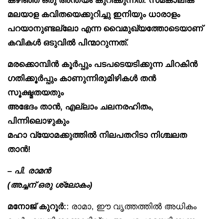
മലയാള കവിതയെക്കുറിച്ചു ഇനിയും ധാരാളം
പറയാനുണ്ടല്ലോ എന്ന വൈമുഖ്യത്തോടെയാണ്
കവികൾ ഒടുവിൽ പിന്മാറുന്നത്.
മരക്കൊമ്പിൻ കൂർപ്പും പടപടെയടിക്കുന്ന ചിറകിൻ
ഗതിക്കൂർപ്പും കാണുന്നിരുമിഴികൾ തൻ
സൂക്ഷ്മതയതും
അഭേദം താൻ, എല്ലാം ചലനരഹിതം,
പിന്നിലൊഴുകും
മഹാ വ്യോമക്കുത്തിൽ നിലപതറിടാ നിശ്ചലത
താൻ!
– പി. രാമൻ
(അച്ചന് ഒരു ശ്ലോകം)
മനോജ് കുറൂർ:
: രാമാ, ഈ വൃത്തത്തിൽ അധികം