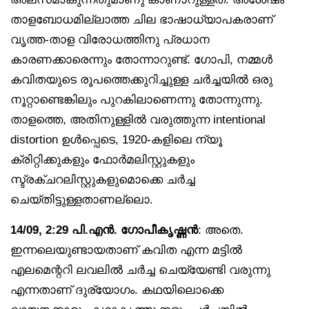
താളബോധമില്ലാത്ത ചില ഭാഷാധ്യാപകരാണ്
വൃത്ത-താള വിരോധത്തിനു പ്രധാന
കാരണക്കാരെന്നും തോന്നാറുണ്ട്. ഗോപി, നമ്മൾ
കവിതയുടെ രൂപത്തെക്കുറിച്ചുള്ള ചർച്ചയിൽ ഒരു
നൂറ്റാണ്ടെങ്കിലും പുറകിലാണെന്നു തോന്നുന്നു.
താളത്തെ, അതിനുള്ളിൽ വരുത്തുന്ന intentional
distortion ഉൾപ്പെടെ, 1920-കളിലെ ന്യൂ
ക്രിറ്റിക്കുകളും ഫോർമലിസ്റ്റുകളും
സ്ട്രക്ചറലിസ്റ്റുകളുമൊക്കെ ചർച്ച
ചെയ്തിട്ടുള്ളതാണല്ലൊ.
14/09, 2:29 പി.എൻ. ഗോപീകൃഷ്ണൻ
: അതെ.
ഇന്നലെയുണ്ടായതാണ് കവിത എന്ന മട്ടിൽ
എലമെന്ററി ലവലിൽ ചർച്ച ചെയ്യേണ്ടി വരുന്നു
എന്നതാണ് ദുര്യോഗം. കഥയിലൊക്കെ