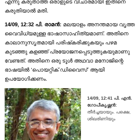
എന്നു കരുതാത്ത ഒരാളുടെ വിചാരമായി ഇതിനെ
കരുതിയാൽ മതി.
14/09, 12:32 പി. രാമൻ:
മലയാളം അനന്തമായ വൃത്ത
വൈവിധ്യമുള്ള ഭാഷാസാഹിത്യമാണ്. അതിനെ
കാലാനുസൃതമായി പരിഷ്‌കരിക്കുകയും പഴമ
കുടഞ്ഞു കളഞ്ഞ് പ്രയോജനപ്പെടുത്തുകയുമാണു
വേണ്ടത്. അതിനെ ഒരു ടൂൾ അഥവാ മനോജിന്റെ
ഭാഷയിൽ ‘പൊയറ്റിക് ഡിവൈസ്’ ആയി
ഉപയോഗിക്കണം.
14/09, 12:41 പി. എൻ.
ഗോപീകൃഷ്ണൻ:
തീർച്ചയായും. പക്ഷെ,
ശിഖരിണിയും