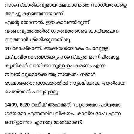
സാംസ്‌കാരികവുമായ മലയാണ്മത്ത സാധ്യതകളെ
അടച്ചു കളഞ്ഞതായാണ്
എന്റെ തോന്നൽ. ഈ കാലത്തിരുന്ന്
വർണവൃത്തത്തിൽ ഗൗരവത്തോടെ കാവ്യരചന
നടത്താൻ ശ്രമിക്കുന്നത് ശു
ദ്ധ ഭോഷ്‌കാണ്. അക്ഷരശ്ലോകം പോലുള്ള
പദ്യവിനോദങ്ങൾക്കും സംസ്‌കൃത മണിപ്രവാള
കൃതികൾ വായിക്കാനുള്ള ഉപകരണം എന്ന
നിലയിലുമൊക്കെ ആ സങ്കേതം നമ്മൾ
ഭാഷാജ്ഞാനശേഖരത്തിൽ സൂക്ഷിക്കുക. അത്രയേ
ചെയ്യാൻ പാടുമുള്ളൂ.
14/09, 6:20 റഫീക് അഹമ്മദ്:
‘വൃത്തമോ പദ്യമോ
ഗദ്യമോ എന്നതല്ല വിഷയം. കാവ്യ ഭാഷ എന്ന
ഒന്ന് ഉണ്ടോ എന്നതു മാത്രമാണ്.