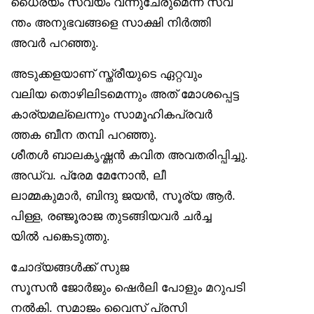
ധൈര്യം സ്വയം വന്നുചേരുമെന്ന് സ്വ
ന്തം അനുഭവങ്ങളെ സാക്ഷി നിർത്തി
അവർ പറഞ്ഞു.
അടുക്കളയാണ് സ്ത്രീയുടെ ഏറ്റവും
വലിയ തൊഴിലിടമെന്നും അത് മോശപ്പെട്ട
കാര്യമല്ലെന്നും സാമൂഹികപ്രവർ
ത്തക ബീന തമ്പി പറഞ്ഞു.
ശീതൾ ബാലകൃഷ്ണൻ കവിത അവതരിപ്പിച്ചു.
അഡ്വ. പ്രേമ മേനോൻ, ലീ
ലാമ്മകുമാർ, ബിന്ദു ജയൻ, സൂര്യ ആർ.
പിള്ള, രഞ്ജൂരാജ തുടങ്ങിയവർ ചർച്ച
യിൽ പങ്കെടുത്തു.
ചോദ്യങ്ങൾക്ക് സുജ
സൂസൻ ജോർജും ഷെർലി പോളും മറുപടി
നൽകി. സമാജം വൈസ് പ്രസി