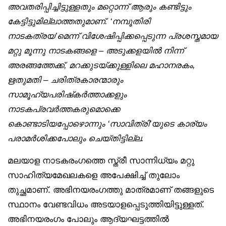
അവതരിപ്പിച്ചിട്ടുള്ളതും
മറ്റൊന്ന് ആരും കണ്ടി
ട്ടും
കേട്ടിട്ടുമില്ലാത്തതുമാണ്.
‘നമ്പൂതിരി
നാടകത്രയ’മെന്ന്
വിശേഷിപ്പിക്ക
പ്പെടുന്ന പ്രശസ്തമായ
മറ്റു മൂന്നു നാടകങ്ങളെ
– അടുക്കളയിൽ നിന്ന്
അരങ്ങത്തേക്ക്, മറക്കുടയ്ക്കുള്ളിലെ
മഹാനരകം,
ഋതുമതി – ചരിത്രകാരന്മാരും
സാമൂഹ്യപരിഷ്‌കർത്താക്കളും
നാടകപ്രവർത്തകരുമൊക്കെ
കൊണ്ടാടിയപ്പോഴൊന്നും
‘സാവിത്രി’യുടെ
കാര്യം
പരാമർശിക്ക
പോലും ചെയ്തിട്ടില്ല.
മലയാള നാടകരംഗത്തെ സ്ത്രീ സാന്നിധ്യം മറ്റു
സാഹിത്യമേഖലകളെ അപേക്ഷിച്ച് തുലോം
തുച്ഛമാണ്. അഭിനയരംഗത്തു മാത്രമാണ് തങ്ങളുടെ
സ്ഥാനം വേണ്ടവിധം അടയാളപ്പെടുത്തിയിട്ടുള്ളത്.
അഭിനയരംഗം പോലും ആദ്യഘട്ടത്തിൽ