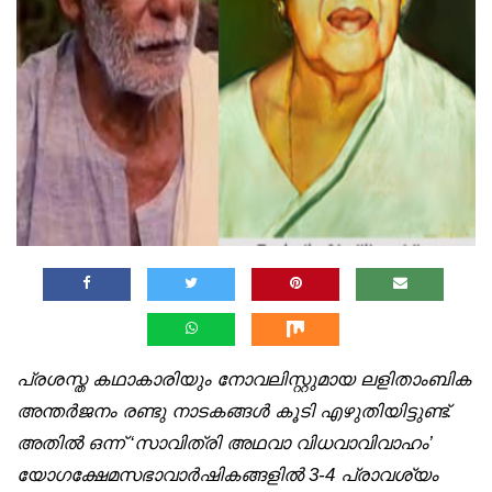
പ്രശസ്ത കഥാകാരിയും
നോവലിസ്റ്റുമായ ലളി
താംബിക
അന്തർജനം
രണ്ടു നാടകങ്ങൾ കൂടി
എഴുതിയിട്ടുണ്ട്.
അതിൽ
ഒന്ന് ‘സാവിത്രി അഥവാ
വിധവാവിവാഹം’
യോഗക്ഷേമസഭാവാർഷിക
ങ്ങളിൽ 3-4 പ്രാവശ്യം