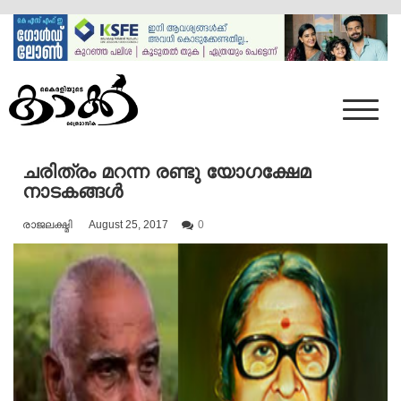
Skip
to
content
Mumbai Kaakka
Kairali's Kaakka
ചരിത്രം മറന്ന രണ്ടു യോഗക്ഷേമ
നാടകങ്ങൾ
രാജലക്ഷ്മി
August 25, 2017
0