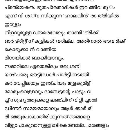
പ്രത്യേകത. ഭൂതപ്രേതാദികൾ ഇറ ങ്ങിവ രു ം
എന്ന് വി ശ ്വ സിക്കുന്ന ‘ഹാലവീൻ’ രാ ത്രിയിൽ
ഇരുട്ടും
നീളവുമുള്ള ഡ്രൈവേയും താണ്ടി ‘ട്രിക്ക്
ഓർ ട്രീറ്റി’ന് കുട്ടികൾ വരില്ല. അതിനാൽ അവ ർക്ക്
കൊടുക്കാ ൻ വാങ്ങിയ
മിഠായികൾ ബാക്കിയാവും.
സമ്മറിലെ ഏതെങ്കിലും ഒരു ശനി
യാഴ്ചഒരു ഔട്ട്‌ഡോർ പാർട്ടി നടത്തി
കറിവേപ്പിലയും ഇഞ്ചിയും മുളകുമിട്ട്
മോരുംവെള്ളവും ദാസേട്ടന്റെ പാട്ടും വ
ച്ച് സുഹൃത്തുക്കളെ ലഞ്ചിന് വിളി ച്ചാൽ
ഡിന്നർ സമയമായാലും ആൾ ക്കാർ ഒി
രി ഞ്ഞുപോകാതിരിക്കുന്നത് ഞങ്ങളെ
വിട്ടുപോകുവാനുള്ള മടികൊണ്ടല്ല, മരങ്ങളും