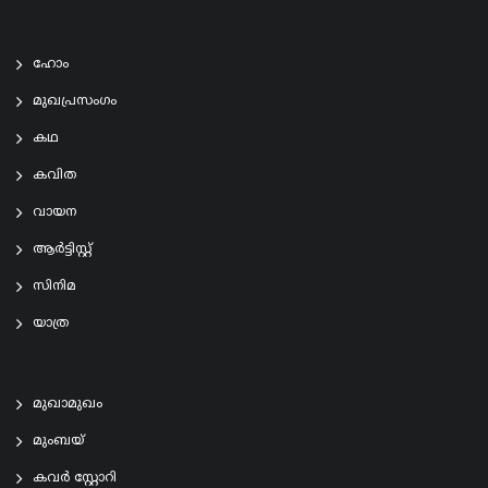
ഹോം
മുഖപ്രസംഗം
കഥ
കവിത
വായന
ആര്‍ട്ടിസ്റ്റ്
സിനിമ
യാത്ര
മുഖാമുഖം
മുംബയ്
കവർ സ്റ്റോറി