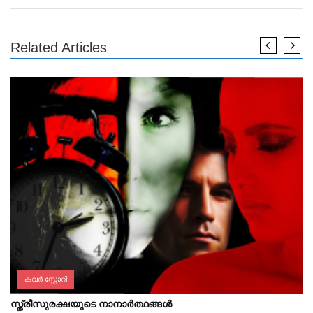
Related Articles
കവർ സ്റ്റോറി
സ്ത്രീസുരക്ഷയുടെ നാനാർത്ഥങ്ങൾ