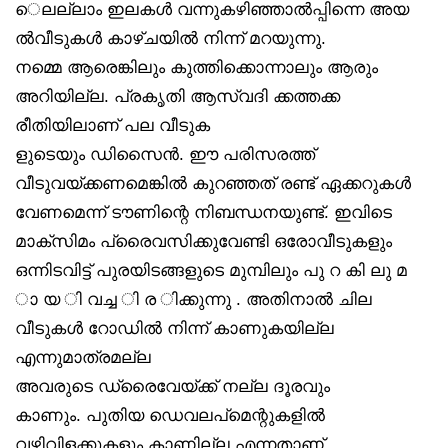
െലല്ലാം ഇലകൾ വന്നുകഴിഞ്ഞാൽപ്പിന്നെ അയ
ൽവീടുകൾ കാഴ്ചയിൽ നിന്ന് മറയുന്നു.
നമ്മെ ആരെങ്കിലും കുത്തിക്കൊന്നാലും ആരും
അറിയില്ല. പ്രകൃതി ആസ്വദി ക്കത്തക്ക
രീതിയിലാണ് പല വീടുക
ളുടെയും ഡിസൈൻ. ഈ പരിസരത്ത്
വീടുവയ്ക്കണമെങ്കിൽ കുറഞ്ഞത് രണ്ട് ഏക്കറുകൾ
വേണമെന്ന് ടൗണിന്റെ നിബന്ധനയുണ്ട്. ഇവിടെ
മാക്‌സിമം പ്രൈവസിക്കുവേണ്ടി ഒരോവീടുകളും
ഒന്നിടവിട്ട് പുരയിടങ്ങളുടെ മുമ്പിലും പു റ കി ലു മ
ാ യ ി വച്ച ി ര ിക്കുന്നു . അതിനാൽ ചില
വീടുകൾ റോഡിൽ നിന്ന് കാണുകയില്ല
എന്നുമാത്രമല്ല
അവരുടെ ഡ്രൈവേയ്ക്ക് നല്ല ദൂരവും
കാണും. പുതിയ ഡെവലപ്‌മെന്റുകളിൽ
വഴിവിളക്കുകളും കാണില്ല എന്നതാണ്