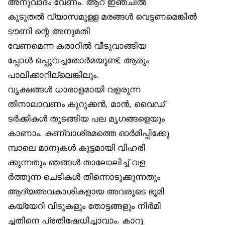
അനുവാദം വേണം. ആറ് ഇഞ്ചിൽ
കൂടുതൽ വ്യാസമുള്ള മരങ്ങൾ വെട്ടണമെങ്കിൽ
ടൗണി ന്റെ അനുമതി
വേണമെന്ന കരാറിൽ വീടുവാങ്ങിയ
പ്പോൾ ഒപ്പുവച്ചതോർമയുണ്ട്, ആരും
പാലിക്കാറില്ലെങ്കിലും.
വൃക്ഷങ്ങൾ ധാരാളമായി വളരുന്ന
തിനാലാവണം കുറുക്കൻ, മാൻ, വൈഡ്
ടർക്കികൾ തുടങ്ങിയ പല മൃഗങ്ങളെയും
കാണാം. കണ്വാശ്രമത്തെ ഓർമിപ്പിക്കുേ
മ്പാലെ മാനുകൾ കൂട്ടമായി വിഹരി
ക്കുന്നതും ഞങ്ങൾ താലോലിച്ച് വള
ർത്തുന്ന ചെടികൾ തിന്നൊടുക്കുന്നതും
ആദ്യഅവകാശികളായ അവരുടെ ഭൂമി
കയ്യേറി വീടുകളും തോട്ടങ്ങളും നിർമി
ച്ചതിനെ പ്രതിഷേധിച്ചാവാം. കാറു