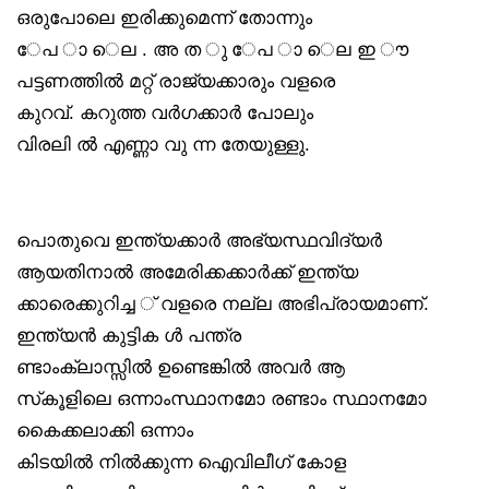
ഒരുപോലെ ഇരിക്കുമെന്ന് തോന്നും
േപ ാ െല . അ ത ു േപ ാ െല ഇ ൗ
പട്ടണത്തിൽ മറ്റ് രാജ്യക്കാരും വളരെ
കുറവ്. കറുത്ത വർഗക്കാർ പോലും
വിരലി ൽ എണ്ണാ വു ന്ന തേയുള്ളു.
പൊതുവെ ഇന്ത്യക്കാർ അഭ്യസ്ഥവിദ്യർ
ആയതിനാൽ അമേരിക്കക്കാർക്ക് ഇന്ത്യ
ക്കാരെക്കുറിച്ച ് വളരെ നല്ല അഭിപ്രായമാണ്.
ഇന്ത്യൻ കുട്ടിക ൾ പന്ത്ര
ണ്ടാംക്ലാസ്സിൽ ഉണ്ടെങ്കിൽ അവർ ആ
സ്‌കൂളിലെ ഒന്നാംസ്ഥാനമോ രണ്ടാം സ്ഥാനമോ
കൈക്കലാക്കി ഒന്നാം
കിടയിൽ നിൽക്കുന്ന ഐവിലീഗ് കോള