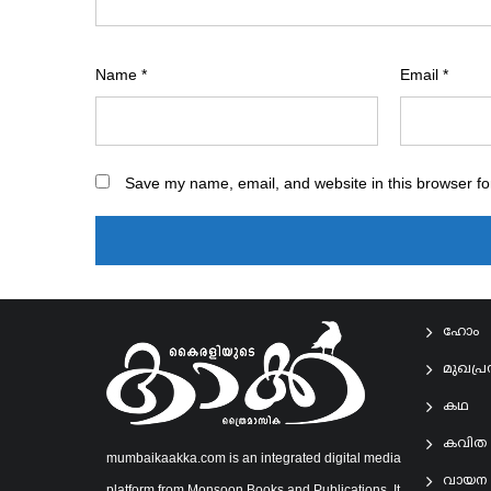
Name
*
Email
*
Save my name, email, and website in this browser fo
ഹോം
മുഖപ്
കഥ
കവിത
mumbaikaakka.com is an integrated digital media
വായന
platform from Monsoon Books and Publications. It