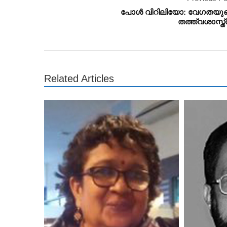
പോള്‍ വിറിലിയോ: വേഗതയു
തത്ത്വശാസ്ത്
Related Articles