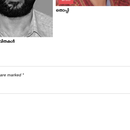
തൊപ്പി
കവിതകള്‍
s are marked
*