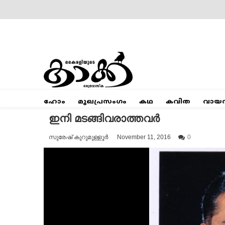
Skip
to
content
Mumbai Kaakka
Kairali's Kaakka
ഹോം
മുഖപ്രസംഗം
കഥ
കവിത
വായ
ഇനി മടങ്ങിവരാത്തവര്‍
സുരേഷ് കുറുമുള്ളൂര്‍
November 11, 2016
0