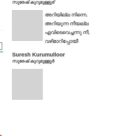
സുരേഷ് കുറുമുള്ളൂര്
അറിയില്ല നിന്നെ,
അറിയുന്ന നീയല്ല
എവിടെവെച്ചന്നു നീ,
വഴിമാറിപ്പോയീ
കനല്വഴിയിലൂടെ
Suresh Kurumulloor
നടകൊണ്ട പാദങ്ങള്
സുരേഷ് കുറുമുള്ളൂര്‍
മൊഴിയുന്നു...
കവിത
കവിത