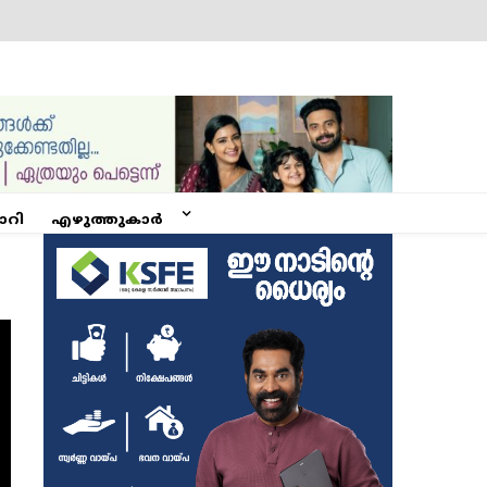
ോറി
എഴുത്തുകാർ