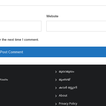
Website
r the next time I comment.
മുഖാമുഖം
രസംഗം
മുംബയ്
കവർ സ്റ്റോറി
About
Privacy Policy