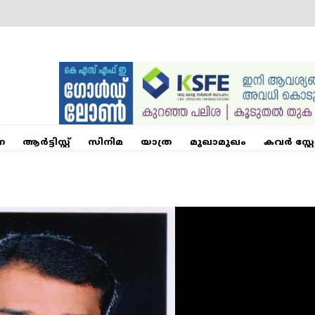
ന
ആര്‍ട്ടിസ്റ്റ്
സിനിമ
യാത്ര
മുഖാമുഖം
കവർ സ്റ്റ