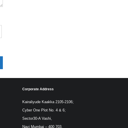
Corporate Address
Kairaliyude Kaakka 2105-2106;
Cyber One Plot No. 4 & 6;
Sector30-A Vashi,
Navi Mumbai – 400 703.