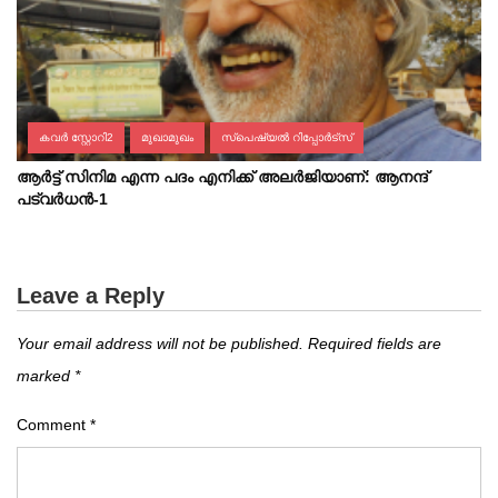
കവർ സ്റ്റോറി2
മുഖാമുഖം
സ്പെഷ്യല്‍ റിപ്പോര്‍ട്സ്
ആർട്ട് സിനിമ എന്ന പദം എനിക്ക് അലർജിയാണ്: ആനന്ദ്
പട്വർധൻ-1
Leave a Reply
Your email address will not be published.
Required fields are
marked
*
Comment
*