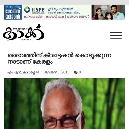
Skip
to
content
Mumbai Kaakka
Kairali's Kaakka
ദൈവത്തിന് ക്വട്ടേഷൻ കൊടുക്കുന്ന
നാടാണ് കേരളം
എം.എൻ. കാരശ്ശേരി
January 8, 2015
0