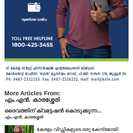
More Articles From:
എം.എൻ. കാരശ്ശേരി
ദൈവത്തിന് ക്വട്ടേഷൻ കൊടുക്കുന്ന...
എം.എൻ. കാരശ്ശേരി
കേരളം വിഡ്ഢികളുടെ ഒരു കേന്ദ്രമായി