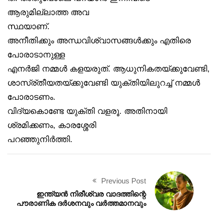
ആരുമില്ലാത്ത അവ
സ്ഥയാണ്.
അനീതിക്കും അന്ധവിശ്വാസങ്ങൾക്കും എതിരെ
പോരാടാനുള്ള
എനർജി നമ്മൾ കളയരുത്. ആധുനികതയ്ക്കുവേണ്ടി,
ശാസ്ര്തീയതയ്ക്കുവേണ്ടി യുക്തിയിലുറച്ച് നമ്മൾ
പോരാടണം.
വിദ്യകൊണ്ടേ യുക്തി വളരൂ. അതിനായി
ശ്രമിക്കണം, കാരശ്ശേരി
പറഞ്ഞുനിർത്തി.
Previous Post
ഇന്ത്യൻ നിരീശ്വര വാദത്തിന്റെ
പൗരാണിക ദർശനവും വർത്തമാനവും