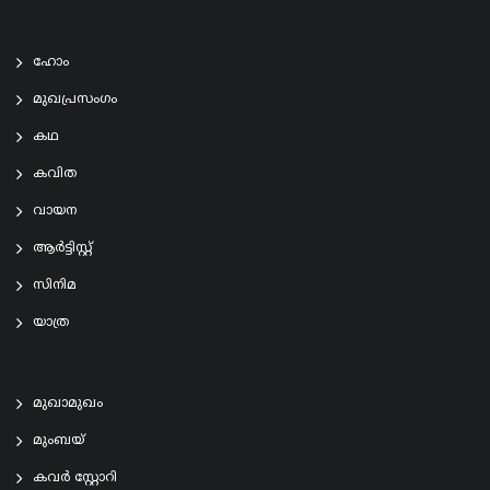
ഹോം
മുഖപ്രസംഗം
കഥ
കവിത
വായന
ആര്‍ട്ടിസ്റ്റ്
സിനിമ
യാത്ര
മുഖാമുഖം
മുംബയ്
കവർ സ്റ്റോറി