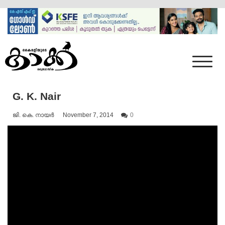
Skip
to
content
Mumbai Kaakka
Kairali's Kaakka
G. K. Nair
ജി. കെ. നായര്‍
November 7, 2014
0