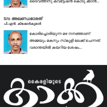
ദൈവത്തിനു ക്വട്ടേഷൻ കൊടു ക്കാൻ...
S/o അഖണ്ഡഭാരത്
പി.എൻ. കിഷോർകുമാർ
കോരിച്ചൊരിയുന്ന മഴ നനഞ്ഞാണ്
അമ്മയും മകനും സ്‌കൂളി ലേക്ക് ചെന്നത്.
വരാന്തയിൽ കയറിയ ശേഷം...