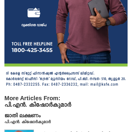
More Articles From:
പി.എൻ. കിഷോർകുമാർ
ജാതി ലക്ഷണം
പി.എൻ. കിഷോർകുമാർ