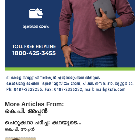
More Articles From:
കെ.പി. അപ്പൻ
ചെറുകഥാ ചർച്ച: കഥയുടെ...
കെ.പി. അപ്പൻ