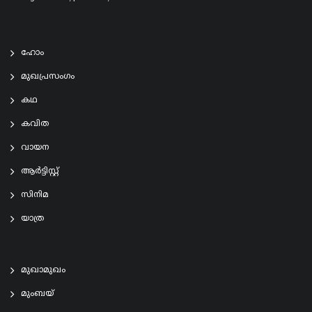
ഹോം
മുഖപ്രസംഗം
കഥ
കവിത
വായന
ആര്‍ട്ടിസ്റ്റ്
സിനിമ
യാത്ര
മുഖാമുഖം
മുംബയ്