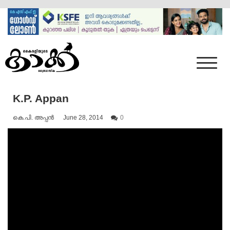
Skip
to
content
Mumbai Kaakka
Kairali's Kaakka
K.P. Appan
കെ.പി. അപ്പൻ
June 28, 2014
0