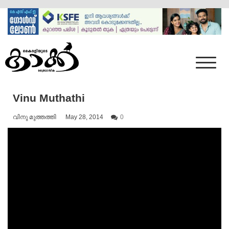
Skip
to
content
Mumbai Kaakka
Kairali's Kaakka
Vinu Muthathi
വിനു മുത്തത്തി
May 28, 2014
0