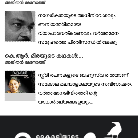
അജിതൻ മേനോത്ത്
നാഗരികതയുടെ അധിനിവേശവും
അനിയന്ത്രിതമായ
വ്യാപാരവത്കരണവും വർത്തമാന
സമൂഹത്തെ പ്രതിസന്ധിയിലേക്കു
നയിച്ചുകൊണ്ടിരിക്കുന്നു. പ്രകൃതി
കെ.ആർ. മീരയുടെ കഥകൾ:...
ഒരേസമയം ചൂഷണം...
അജിതൻ മേനോത്ത്
സ്ത്രീ രചനകളുടെ ബഹുസ്വ ര തയാണ്
സമകാല മലയാളകഥയുടെ സവിശേഷത.
വർത്തമാനജീവിതത്തി ന്റെ
യാഥാർത്ഥ്യങ്ങളേയും...