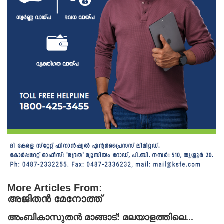
More Articles From:
അജിതൻ മേനോത്ത്
അംബികാസുതൻ മാങ്ങാട്: മലയാളത്തിലെ...