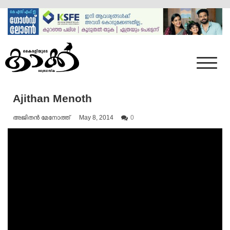
Skip
to
content
Mumbai Kaakka
Kairali's Kaakka
Ajithan Menoth
അജിതൻ മേനോത്ത്
May 8, 2014
0