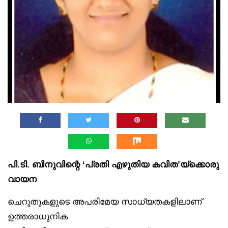
പി.ടി. ബിനുവിന്റെ ‘പ്രതി എഴുതിയ കവിത’യ്‌ക്കൊരു
വായന
ചെറുതുകളുടെ അപരിമേയ സാധ്യതകളിലാണ്
ഉത്തരാധുനിക