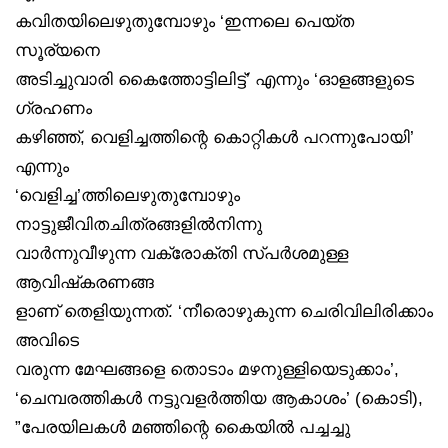
കവിതയിലെഴുതുമ്പോഴും ‘ഇന്നലെ പെയ്ത
സൂര്യനെ
അടിച്ചുവാരി കൈത്തോട്ടിലിട്ട്’ എന്നും ‘ഓളങ്ങളുടെ
ഗ്രഹണം
കഴിഞ്ഞ്, വെളിച്ചത്തിന്റെ കൊറ്റികൾ പറന്നുപോയി’
എന്നും
‘വെളിച്ച’ത്തിലെഴുതുമ്പോഴും
നാട്ടുജീവിതചിത്രങ്ങളിൽനിന്നു
വാർന്നുവീഴുന്ന വക്രോക്തി സ്പർശമുള്ള
ആവിഷ്‌കരണങ്ങ
ളാണ് തെളിയുന്നത്. ‘നീരൊഴുകുന്ന ചെരിവിലിരിക്കാം
അവിടെ
വരുന്ന മേഘങ്ങളെ തൊടാം മഴനുള്ളിയെടുക്കാം’,
‘ചെമ്പരത്തികൾ നട്ടുവളർത്തിയ ആകാശം’ (കൊടി),
”പേരയിലകൾ മഞ്ഞിന്റെ കൈയിൽ പച്ചച്ചു