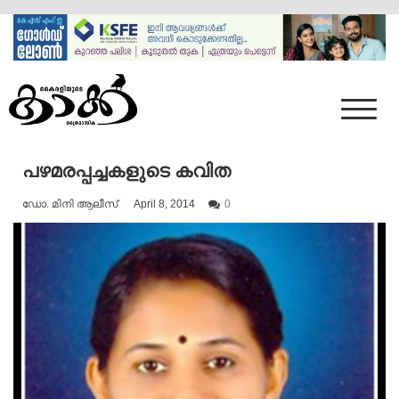
Skip
to
content
Mumbai Kaakka
Kairali's Kaakka
പഴമരപ്പച്ചകളുടെ കവിത
ഡോ. മിനി ആലീസ്
April 8, 2014
0