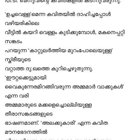
പി.ടി. ബിനുവിന്റെ കവിതകളിൽ കടന്നുവരുന്നു.
‘ഉച്ചവെള്ള’മെന്ന കവിതയിൽ ദാഹിച്ചപ്പോൾ
വഴിയരികിലെ
വീട്ടിൽ കയറി വെള്ളം കുടിക്കുമ്പോൾ, മകനെപ്പറ്റി
സങ്കടം
പറയുന്ന ‘കാറ്റുലർത്തിയ മുറംപോലെയുള്ള’
സ്ത്രീയുടെ
വറ്റാത്ത ദു:ഖത്തെ കുറിച്ചെഴുതുന്നു.
‘ഈറ്റക്കെട്ടുമായി
വൈകുന്നേരമിറങ്ങിവരുന്ന അമ്മമാർ വാക്കുകൾ’
എന്ന വരി
അമ്മമാരുടെ മക്കളെച്ചൊല്ലിയുള്ള
തീരാസങ്കടങ്ങളുടെ
ഭാഷണമാണ്. ‘അലക്കുകാരി’ എന്ന കവിത
മൗനഭേദനത്തിൽ