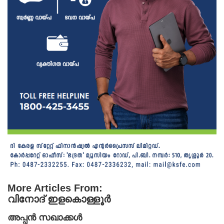
More Articles From:
വിനോദ് ഇളകൊള്ളൂർ
അപ്പൻ സഖാക്കൾ