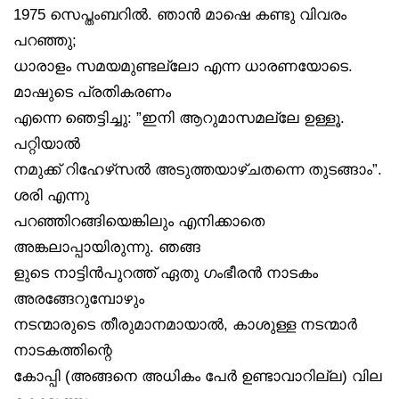
1975 സെപ്തംബറിൽ. ഞാൻ മാഷെ കണ്ടു വിവരം
പറഞ്ഞു;
ധാരാളം സമയമുണ്ടല്ലോ എന്ന ധാരണയോടെ.
മാഷുടെ പ്രതികരണം
എന്നെ ഞെട്ടിച്ചു: ”ഇനി ആറുമാസമല്ലേ ഉള്ളൂ.
പറ്റിയാൽ
നമുക്ക് റിഹേഴ്‌സൽ അടുത്തയാഴ്ചതന്നെ തുടങ്ങാം”.
ശരി എന്നു
പറഞ്ഞിറങ്ങിയെങ്കിലും എനിക്കാതെ
അങ്കലാപ്പായിരുന്നു. ഞങ്ങ
ളുടെ നാട്ടിൻപുറത്ത് ഏതു ഗംഭീരൻ നാടകം
അരങ്ങേറുമ്പോഴും
നടന്മാരുടെ തീരുമാനമായാൽ, കാശുള്ള നടന്മാർ
നാടകത്തിന്റെ
കോപ്പി (അങ്ങനെ അധികം പേർ ഉണ്ടാവാറില്ല) വില