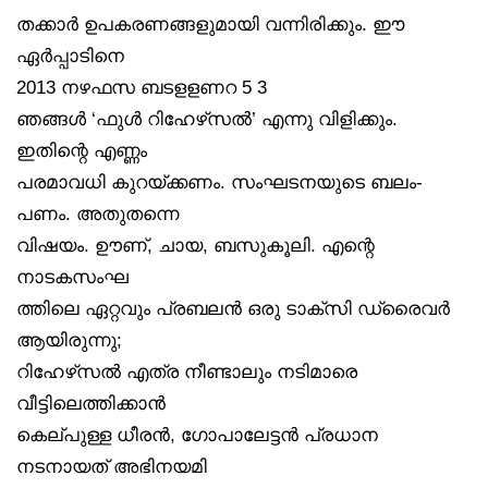
തക്കാർ ഉപകരണങ്ങളുമായി വന്നിരിക്കും. ഈ
ഏർപ്പാടിനെ
2013 നഴഫസ ബടളളണറ 5 3
ഞങ്ങൾ ‘ഫുൾ റിഹേഴ്‌സൽ’ എന്നു വിളിക്കും.
ഇതിന്റെ എണ്ണം
പരമാവധി കുറയ്ക്കണം. സംഘടനയുടെ ബലം-
പണം. അതുതന്നെ
വിഷയം. ഊണ്, ചായ, ബസുകൂലി. എന്റെ
നാടകസംഘ
ത്തിലെ ഏറ്റവും പ്രബലൻ ഒരു ടാക്‌സി ഡ്രൈവർ
ആയിരുന്നു;
റിഹേഴ്‌സൽ എത്ര നീണ്ടാലും നടിമാരെ
വീട്ടിലെത്തിക്കാൻ
കെല്പുള്ള ധീരൻ, ഗോപാലേട്ടൻ പ്രധാന
നടനായത് അഭിനയമി