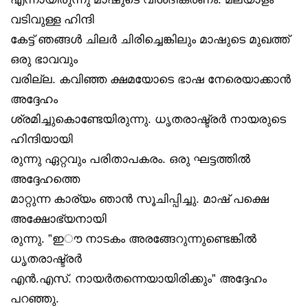
വടിവുള്ള ഹിന്ദി
കേട്ട് ഞങ്ങൾ ചിലർ ചിരിച്ചെങ്കിലും മാഷുടെ മുഖത്ത്
ഒരു ഭാവവും
വരില്ല. കവിഞ്ഞ ക്ഷമയോടെ ഭാഷ നേരെയാക്കാൻ
അദ്ദേഹം
ശ്രമിച്ചുകൊണ്ടേയിരുന്നു. ധൃതരാഷ്ട്രർ നായരുടെ
ഹിന്ദിയായി
രുന്നു ഏറ്റവും പരിതാപകരം. ഒരു ഘട്ടത്തിൽ
അദ്ദേഹത്തെ
മാറ്റുന്ന കാര്യം ഞാൻ സൂചിപ്പിച്ചു. മാഷ് പക്ഷെ
അക്ഷോഭ്യനായി
രുന്നു. ”ഇൗ നാടകം അരങ്ങേറുന്നുണ്ടെങ്കിൽ
ധൃതരാഷ്ട്രർ
എൻ.എസ്. നായർതന്നെയായിരിക്കും” അദ്ദേഹം
പറഞ്ഞു.