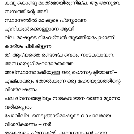
കവു കൊണ്ടു മാത്രമായിരുന്നില്ല. ആ അനുഭവ
സമ്പത്തിന്റെ അടി
സ്ഥാനത്തിൽ മാഷുടെ പ്രസ്താവന
എനിക്കുൾക്കൊള്ളാനേ ആയി
ല്ല. മാഷുടെ റിഹേഴ്‌സൽ തുടങ്ങിയപ്പോഴാണ്
കാര്യം പിടികിട്ടുന്ന
ത്. ആദ്യത്തെ രണ്ടാഴ്ച വെറും നാടകവായന.
അന്ധായുഗ് മഹാഭാരതത്തെ
അടിസ്ഥാനമാക്കിയുള്ള ഒരു രംഗസൃഷ്ടിയാണ് –
എല്ലാവരും തോൽക്കുന്ന ഒരു മഹായുദ്ധത്തിന്റെ
വിശ്ലേഷണം.
പല ദിവസങ്ങളിലും നാടകവായന രണ്ടോ മൂന്നോ
വരിക്കപ്പുറം
പോവില്ല. നെടുങ്ങാടിമാഷുടെ വാചാലമായ
വിശദീകരണം – നർ
ത്തകരുടെ പ്രസക്തി, കഥാഗായകൻ എന്ന