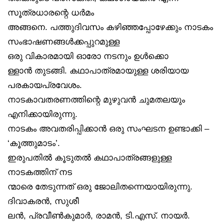
സൂത്രധാരന്റെ ധർമം
അങ്ങനെ. പത്തുദിവസം കഴിഞ്ഞപ്പോഴേക്കും നാടകം
സംഭാഷണങ്ങൾക്കപ്പുറമുള്ള
ഒരു വികാരമായി ഓരോ നടനും ഉൾക്കൊ
ള്ളാൻ തുടങ്ങി. കഥാപാത്രമായുള്ള ശരിയായ
പരകായപ്രവേശം.
നാടകാവതരണത്തിന്റെ മുഴുവൻ ചുമതലയും
എനിക്കായിരുന്നു.
നാടകം അവതരിപ്പിക്കാൻ ഒരു സംഘടന ഉണ്ടാക്കി –
‘കൂത്തുമാടം’.
ഇരുപതിൽ കൂടുതൽ കഥാപാത്രങ്ങളുള്ള
നാടകത്തിന് നട
ന്മാരെ തേടുന്നത് ഒരു ജോലിതന്നെയായിരുന്നു.
ദിവാകരൻ, സുശീ
ലൻ, പ്രവീൺകുമാർ, രാമൻ, ടി.എസ്. നായർ.