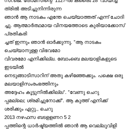
സി.ജെ. തോമസിന്റെ ‘1127-ൽ ക്രൈം 28’ വായിച്ച്
ത്രിൽ അടിച്ചുനിന്നിരുന്ന
ഞാൻ ആ നാടകം എന്തേ ചെയ്യാത്തത് എന്ന് ചോദി
ച്ചു. ആത്മാർത്ഥമായ വിനയത്തോടെ കുരിയാക്കോസ്
പ്രതികരി
ച്ചത് ഇന്നും ഞാൻ ഓർക്കുന്നു. ”ആ നാടകം
ചെയ്യാനുള്ള വിഭവമോ
വിവരമോ എനിക്കില്ല. ബോംബെ മലയാളികളുടെ
ഇടയിൽ
നെടുങ്ങാടിസാറിന് അതു കഴിഞ്ഞേക്കും. പക്ഷെ ഒരു
മലയാളിസംരംഭത്തിനും
അദ്ദേഹം കൂട്ടുനിൽക്കില്ല”. ”വേണു ചെറു
പ്പമല്ലെ; ശ്രമിച്ചുനോക്ക്”. ആ കുത്ത് എനിക്ക്
ശരിക്കും ഏറ്റു., ചെറു
2013 നഴഫസ ബടളളണറ 5 2
പ്പത്തിന്റെ ധാർഷ്ട്യത്തിൽ ഞാൻ ആ വെല്ലുവിളി