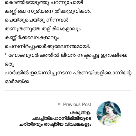
കൊത്തിയെടുത്തു പറന്നുപോയി
കണ്ണിലെ സൂര്യനെ തീക്കുരുവികൾ.
പെയ്തുപെയ്തു നിന്നവൾ
തണുതണുത്ത തളിരിലകളാലും
കണ്ണീർക്കടലലകളാലും
ചെമ്പനീർപ്പൂക്കൾക്കുമേലനന്തമായി.
* ബോംബുവർഷത്തിൽ ജീവൻ നഷ്ടപ്പെട്ട ഇറാക്കിലെ
ഒരു
പാർക്കിൽ ഉല്ലസിച്ചുനടന്ന പ്രണയികളിലൊന്നിന്റെ
ഓർമയ്ക്ക
Previous Post
ശകുന്തള:
ചലച്ചിത്രപാഠനിർമിതിയുടെ
ചരിത്രവും രാഷ്ട്രീയ വിവക്ഷകളും