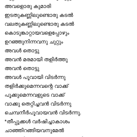
അവളൊരു കുമാരി
ഇടതുകണ്ണിലുണ്ടൊരു കടൽ
വലതുകണ്ണിലുണ്ടൊരു കടൽ
കൊടുങ്കാറ്റായവളെപ്പോഴും
ഉറഞ്ഞുനിന്നവനു ചുറ്റും
അവൾ തൊട്ടു
അവൻ മരമായി തളിർത്തു
അവൻ തൊട്ടു
അവൾ പൂവായി വിടർന്നു
തളിർക്കുമെന്നവന്റെ വാക്ക്
പൂക്കുമെന്നവളുടെ വാക്ക്
വാക്കു തെറ്റിച്ചവൻ വിടർന്നു
ചെമ്പനീർപൂവായവൻ വിടർന്നു.
*തീപ്പൂക്കൾ വർഷിച്ചാകാശം
ചാഞ്ഞിറങ്ങിയവനുമേൽ