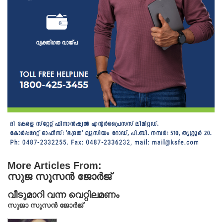
More Articles From:
സുജ സൂസൻ ജോർജ്
വീടുമാറി വന്ന വെറ്റിലമണം
സുജാ സൂസൻ ജോർജ്