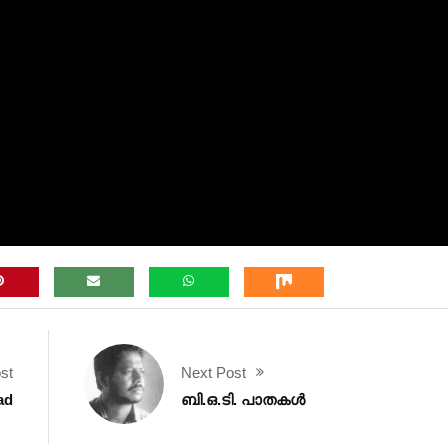
st
Next Post
ad
ബി.ഒ.ടി. പാതകൾ