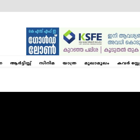
ന
ആര്‍ട്ടിസ്റ്റ്
സിനിമ
യാത്ര
മുഖാമുഖം
കവർ സ്റ്റ