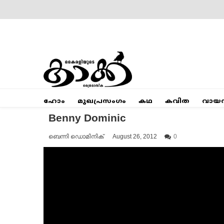
Skip
to
content
Mumbai Kaakka
Kairali's Kaakka
ഹോം
മുഖപ്രസംഗം
കഥ
കവിത
വായ
Benny Dominic
ബെന്നി ഡൊമിനിക്
August 26, 2012
0