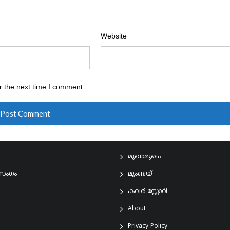
Website
r the next time I comment.
മുഖാമുഖം
രസംഗം
മുംബയ്
കവർ സ്റ്റോറി
About
Privacy Policy