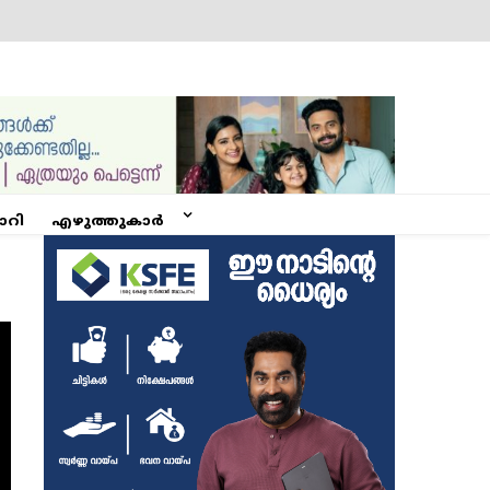
ോറി
എഴുത്തുകാർ