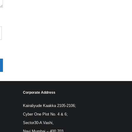
Corporate Address
Kairaliyude Kaakka 2105-2106;
Cyber One Plot No. 4 & 6;
Sector30-A Vashi,
Navi Mumbai – 400 703.