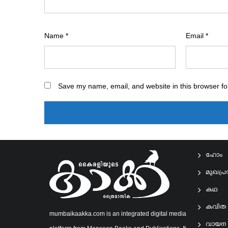
Name
*
Email
*
Save my name, email, and website in this browser fo
ഹോം
മുഖപ്
കഥ
കവിത
mumbaikaakka.com is an integrated digital media
വായന