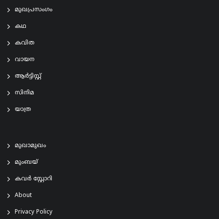
മുഖപ്രസംഗം
കഥ
കവിത
വായന
ആര്‍ട്ടിസ്റ്റ്
സിനിമ
യാത്ര
മുഖാമുഖം
മുംബയ്
കവർ സ്റ്റോറി
About
Privacy Policy