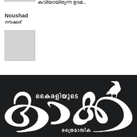
കവിയായിരുന്ന ഉടമ...
Noushad
നൗഷാദ്