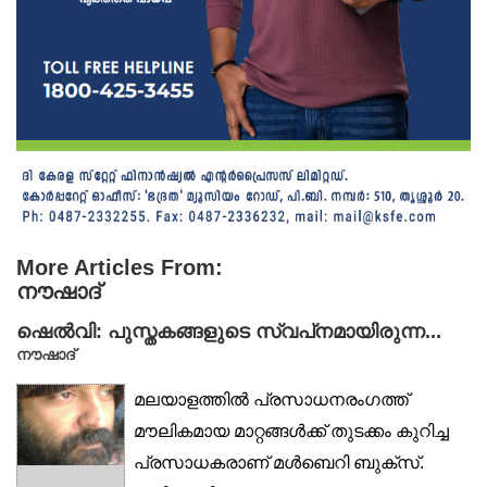
More Articles From:
നൗഷാദ്
ഷെൽവി: പുസ്തകങ്ങളുടെ സ്വപ്‌നമായിരുന്ന...
നൗഷാദ്
മലയാളത്തിൽ പ്രസാധനരംഗത്ത്
മൗലികമായ മാറ്റങ്ങൾക്ക് തുടക്കം കുറിച്ച
പ്രസാധകരാണ് മൾബെറി ബുക്‌സ്.