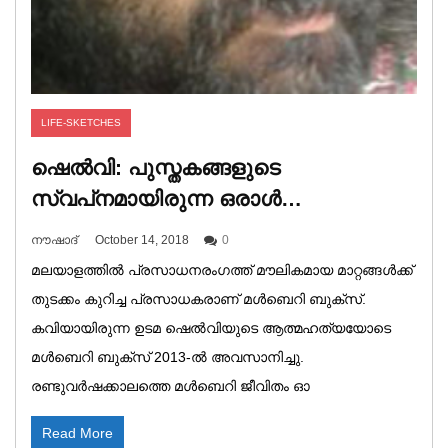
LIFE-SKETCHES
ഷെൽവി: പുസ്തകങ്ങളുടെ
സ്വപ്‌നമായിരുന്ന ഒരാൾ…
നൗഷാദ്
October 14, 2018
0
മലയാളത്തിൽ പ്രസാധനരംഗത്ത് മൗലികമായ മാറ്റങ്ങൾക്ക്
തുടക്കം കുറിച്ച പ്രസാധകരാണ് മൾബെറി ബുക്‌സ്.
കവിയായിരുന്ന ഉടമ ഷെൽവിയുടെ ആത്മഹത്യയോടെ
മൾബെറി ബുക്‌സ് 2013-ൽ അവസാനിച്ചു.
രണ്ടുവർഷക്കാലത്തെ മൾബെറി ജീവിതം ഓ
Read More