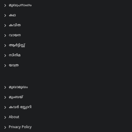
മുഖപ്രസംഗം
കഥ
കവിത
വായന
ആര്‍ട്ടിസ്റ്റ്
സിനിമ
യാത്ര
മുഖാമുഖം
മുംബയ്
കവർ സ്റ്റോറി
About
Privacy Policy