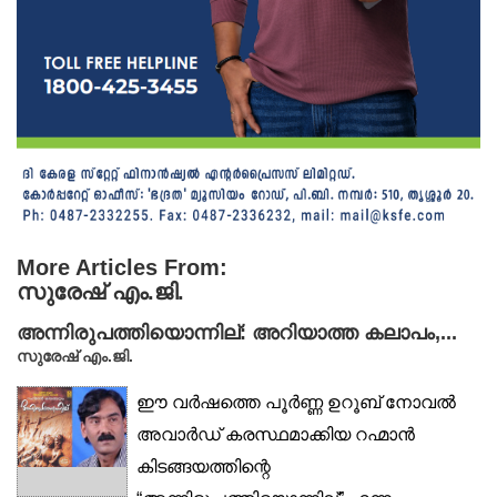
More Articles From:
സുരേഷ് എം.ജി.
അന്നിരുപത്തിയൊന്നില്: അറിയാത്ത കലാപം,...
സുരേഷ് എം.ജി.
ഈ വർഷത്തെ പൂർണ്ണ ഉറൂബ് നോവൽ
അവാർഡ് കരസ്ഥമാക്കിയ റഹ്മാൻ
കിടങ്ങയത്തിന്റെ