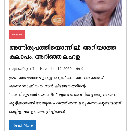
വായന
അന്നിരുപത്തിയൊന്നില്: അറിയാത്ത
കലാപം, അറിഞ്ഞ ലഹള
സുരേഷ് എം.ജി.
November 12, 2020
0
ഈ വർഷത്തെ പൂർണ്ണ ഉറൂബ് നോവൽ അവാർഡ്
കരസ്ഥമാക്കിയ റഹ്മാൻ കിടങ്ങയത്തിന്റെ
“അന്നിരുപത്തിയൊന്നില്” എന്ന നോവലിന്റെ ഒരു വായന
കുട്ടിക്കാലത്ത് അമ്മൂമ്മ പറഞ്ഞ് തന്ന ഒരു കഥയിലൂടെയാണ്
മാപ്പിള ലഹളയെക്കുറിച്ച് കേൾ
Read More