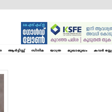
ന
ആര്‍ട്ടിസ്റ്റ്
സിനിമ
യാത്ര
മുഖാമുഖം
കവർ സ്റ്റ