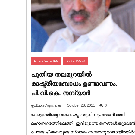
LIFE-SKETCHES
PARICHAYAM
പുതിയ തലമുറയിൽ
രാഷ്ട്രീയബോധം ഉണ്ടാവണം:
പി.വി.കെ. നമ്പ്യാർ
ഉല്ലാസ് എം. കെ.
October 28, 2011
0
കേരളത്തിന്റെ വടക്കേയറ്റത്തുനിന്നും ജോലി തേടി
മഹാനഗരത്തിലെത്തി, ഇവിടുത്തെ ജനങ്ങൾക്കുവേണ്ട
പോരടിച്ച് അവരുടെ സ്വന്തം നഗരാനുഭവമായിത്തീർന