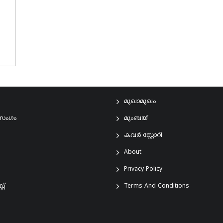
മുഖാമുഖം
രസംഗം
മുംബയ്
കവർ സ്റ്റോറി
About
Privacy Policy
്റ്
Terms And Conditions