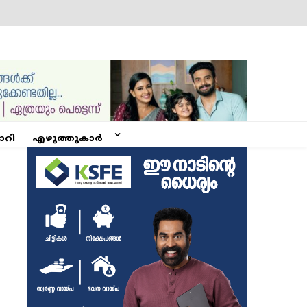
ോറി
എഴുത്തുകാർ