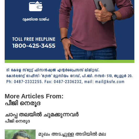
More Articles From:
പീജി നെരൂദ
ചാപ്പ തലയിൽ ചുമക്കുന്നവർ
പീജി നെരൂദ
മുഖം അടച്ചുള്ള അടിയിൽ മല