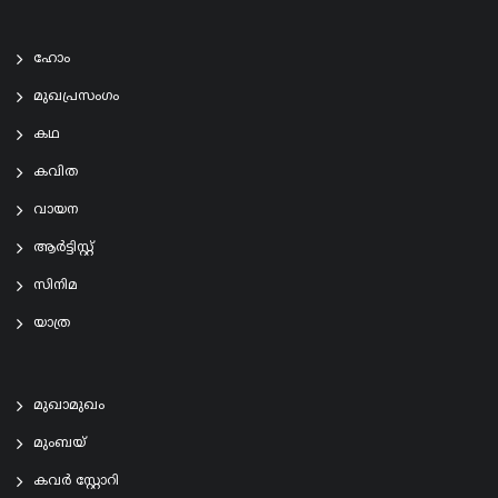
ഹോം
മുഖപ്രസംഗം
കഥ
കവിത
വായന
ആര്‍ട്ടിസ്റ്റ്
സിനിമ
യാത്ര
മുഖാമുഖം
മുംബയ്
കവർ സ്റ്റോറി