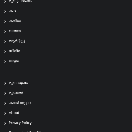
മുഖപ്രസംഗം
കഥ
കവിത
വായന
ആര്‍ട്ടിസ്റ്റ്
സിനിമ
യാത്ര
മുഖാമുഖം
മുംബയ്
കവർ സ്റ്റോറി
About
Privacy Policy