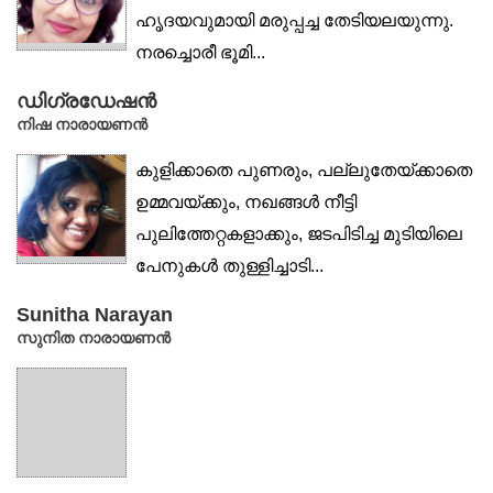
ഹൃദയവുമായി മരുപ്പച്ച തേടിയലയുന്നു.
നരച്ചൊരീ ഭൂമി...
ഡിഗ്രഡേഷൻ
നിഷ നാരായണൻ
കുളിക്കാതെ പുണരും, പല്ലുതേയ്ക്കാതെ
ഉമ്മവയ്ക്കും, നഖങ്ങൾ നീട്ടി
പുലിത്തേറ്റകളാക്കും, ജടപിടിച്ച മുടിയിലെ
പേനുകൾ തുള്ളിച്ചാടി...
Sunitha Narayan
സുനിത നാരായണൻ