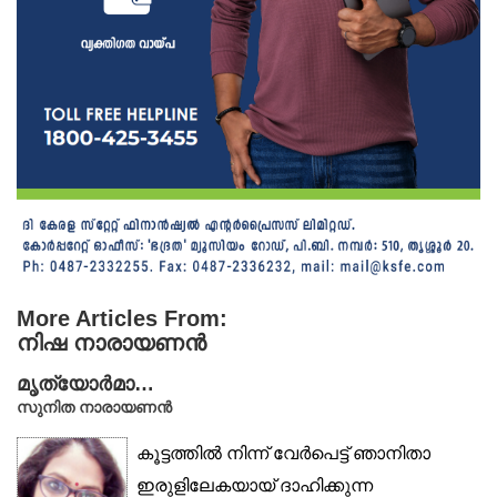
More Articles From:
നിഷ നാരായണൻ
മൃത്യോർമാ…
സുനിത നാരായണൻ
കൂട്ടത്തിൽ നിന്ന് വേർപെട്ട് ഞാനിതാ
ഇരുളിലേകയായ് ദാഹിക്കുന്ന