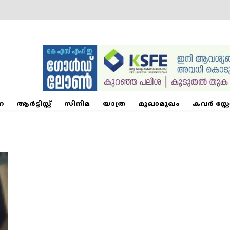
ന
ആര്‍ട്ടിസ്റ്റ്
സിനിമ
യാത്ര
മുഖാമുഖം
കവർ സ്റ്റ