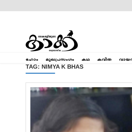
Skip
to
content
Mumbai Kaakka
Kairali's Kaakka
ഹോം
മുഖപ്രസംഗം
കഥ
കവിത
വായ
TAG:
NIMYA K BHAS