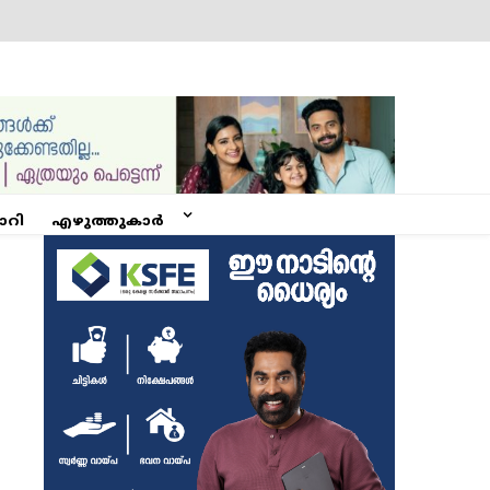
ോറി
എഴുത്തുകാർ