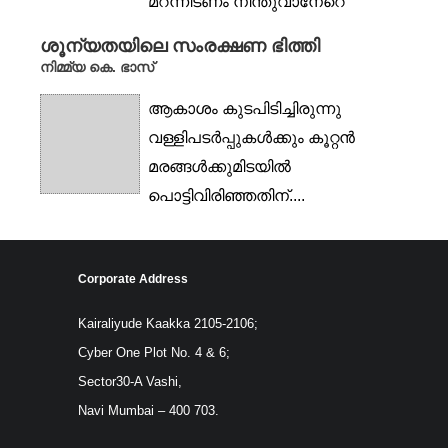
മറന്നീടണം നീന്തുവാനേറെ
ദൂരമുണ്ടെന്നതോർത്തീടണം
ശൂന്യതയിലെ സംരക്ഷണ ഭിത്തി
അക്കരെയെന്നതൊരു
നിമ്മ്യ കെ. ഭാസ്
മിഥ്യ...
ആകാശം കുടപിടിച്ചിരുന്നു
വള്ളിപടർപ്പുകൾക്കും കൂറ്റൻ
മരങ്ങൾക്കുമിടയിൽ
പൊട്ടിവിരിഞ്ഞതിന്....
ആകാശം കുട പിടിച്ചിരുന്നു
ഭയാനകരമായ ഇരുട്ടും...
Corporate Address
Kairaliyude Kaakka 2105-2106;
Cyber One Plot No. 4 & 6;
Sector30-A Vashi,
Navi Mumbai – 400 703.