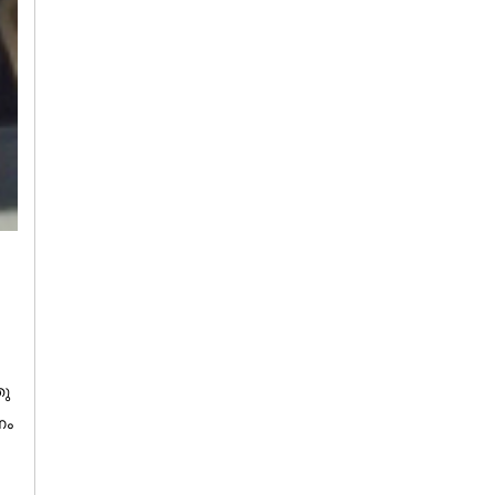
തു
ണം