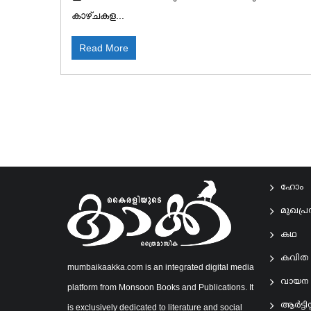
കാഴ്ചകള...
Read More
ഹോം
മുഖപ്
കഥ
കവിത
mumbaikaakka.com is an integrated digital media
വായന
platform from Monsoon Books and Publications. It
ആര്‍ട്ടിസ്റ
is exclusively dedicated to literature and social