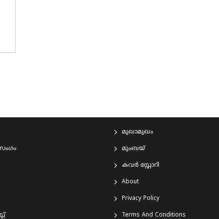
മുഖാമുഖം
രസംഗം
മുംബയ്
കവർ സ്റ്റോറി
About
Privacy Policy
്റ്
Terms And Conditions