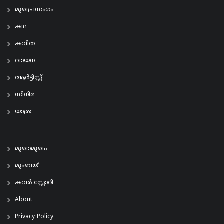
മുഖപ്രസംഗം
കഥ
കവിത
വായന
ആര്‍ട്ടിസ്റ്റ്
സിനിമ
യാത്ര
മുഖാമുഖം
മുംബയ്
കവർ സ്റ്റോറി
About
Privacy Policy