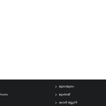
മുഖാമുഖം
രസംഗം
മുംബയ്
കവർ സ്റ്റോറി