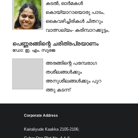
കടൽ, ഓർമകൾ
കൊയ്യാറായൊരു പാടം,
കൈവഴിച്ചിരികൾ ചിതറും
വാത്സല്യം- കരിമ്പാറക്കൂട്ടം,
കാട്- പകൽ പിന്നിലേയ്ക്കു...
പെണ്ണരങ്ങിന്റെ ചരിത്രപ്രയാണം
ഡോ: ഇ. എം. സുരജ
അരങ്ങിന്റെ പരമ്പരാഗ
തശീലങ്ങൾക്കും
അനുശീലങ്ങൾക്കും പുറ
ത്തു കടന്ന്
സ്ത്രീനാടകവേദിയുടെ ചരി
ത്രമന്വേഷിക്കാനുള്ള
Corporate Address
സഫലമായ...
Kairaliyude Kaakka 2105-2106;