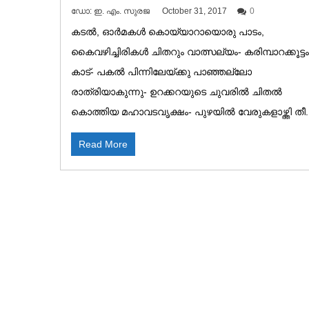
ഡോ: ഇ. എം. സുരജ
October 31, 2017
0
കടൽ, ഓർമകൾ കൊയ്യാറായൊരു പാടം,
കൈവഴിച്ചിരികൾ ചിതറും വാത്സല്യം- കരിമ്പാറക്കൂട്ടം
കാട്- പകൽ പിന്നിലേയ്ക്കു പാഞ്ഞല്ലോ
രാത്രിയാകുന്നു- ഉറക്കറയുടെ ചുവരിൽ ചിതൽ
കൊത്തിയ മഹാവടവൃക്ഷം- പുഴയിൽ വേരുകളാഴ്ത്തി തീ..
Read More