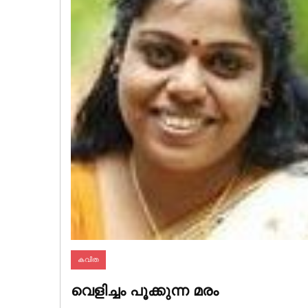
കവിത
വെളിച്ചം പൂക്കുന്ന മരം