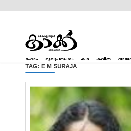
Skip
to
content
Mumbai Kaakka
Kairali's Kaakka
ഹോം
മുഖപ്രസംഗം
കഥ
കവിത
വായ
TAG:
E M SURAJA