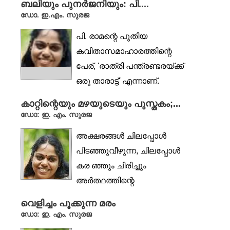
ബലിയും പുനർജനിയും: പി....
ഡോ. ഇ.എം. സുരജ
പി. രാമന്റെ പുതിയ
കവിതാസമാഹാരത്തിന്റെ
പേര്, 'രാത്രി പന്ത്രണ്ടരയ്ക്ക്
ഒരു താരാട്ട്' എന്നാണ്.
എന്തുകൊണ്ട്...
കാറ്റിന്റെയും മഴയുടെയും പുസ്തകം;...
ഡോ: ഇ. എം. സുരജ
അക്ഷരങ്ങൾ ചിലപ്പോൾ
പിടഞ്ഞുവീഴുന്ന, ചിലപ്പോൾ
കര ഞ്ഞും ചിരിച്ചും
അർത്ഥത്തിന്റെ
അതിർത്തികളെ മാറ്റിവര
വെളിച്ചം പൂക്കുന്ന മരം
യ്ക്കുന്ന...
ഡോ: ഇ. എം. സുരജ