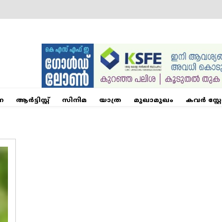
ന
ആര്‍ട്ടിസ്റ്റ്
സിനിമ
യാത്ര
മുഖാമുഖം
കവർ സ്റ്റ