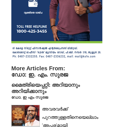
More Articles From:
ഡോ: ഇ. എം. സുരജ
മൈത്രിയെപ്പറ്റി: അറിയാനും
അറിയിക്കാനും
ഡോ. ഇ എം സുരജ
അവരവർക്ക്
പുറത്തുള്ളതിനെയെല്ലാം
'അപര'മായി