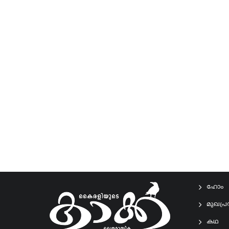
ഹോം
മുഖപ്
കഥ