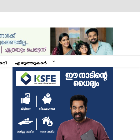
ോറി
എഴുത്തുകാർ