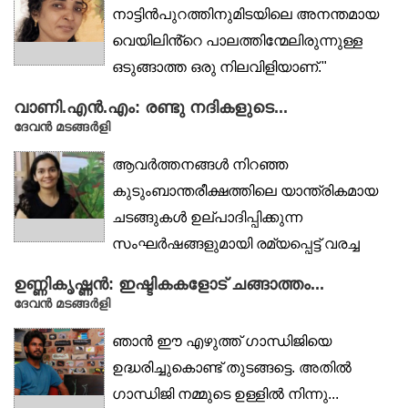
നാട്ടിൻപുറത്തിനുമിടയിലെ അനന്തമായ
വെയിലിൻ്റെ പാലത്തിന്മേലിരുന്നുള്ള
ഒടുങ്ങാത്ത ഒരു നിലവിളിയാണ്."
'വീടെത്താത്തവൾ'...
വാണി.എൻ.എം: രണ്ടു നദികളുടെ...
ദേവൻ മടങ്ങർളി
ആവർത്തനങ്ങൾ നിറഞ്ഞ
കുടുംബാന്തരീക്ഷത്തിലെ യാന്ത്രികമായ
ചടങ്ങുകൾ ഉല്പാദിപ്പിക്കുന്ന
സംഘർഷങ്ങളുമായി രമ്യപ്പെട്ട് വരച്ച
വാണിയുടെ ആദ്യകാല...
ഉണ്ണികൃഷ്ണൻ: ഇഷ്ടികകളോട് ചങ്ങാത്തം...
ദേവൻ മടങ്ങർളി
ഞാൻ ഈ എഴുത്ത് ഗാന്ധിജിയെ
ഉദ്ധരിച്ചുകൊണ്ട് തുടങ്ങട്ടെ. അതിൽ
ഗാന്ധിജി നമ്മുടെ ഉള്ളിൽ നിന്നു...