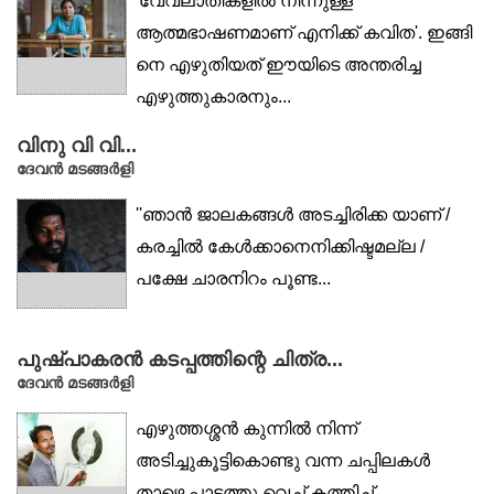
'വേവലാതികളിൽ നിന്നുള്ള
ആത്മഭാഷണമാണ് എനിക്ക് കവിത'. ഇങ്ങി
നെ എഴുതിയത് ഈയിടെ അന്തരിച്ച
എഴുത്തുകാരനും...
വിനു വി വി...
ദേവൻ മടങ്ങർളി
''ഞാൻ ജാലകങ്ങൾ അടച്ചിരിക്ക യാണ് /
കരച്ചിൽ കേൾക്കാനെനിക്കിഷ്ടമല്ല /
പക്ഷേ ചാരനിറം പൂണ്ട...
പുഷ്പാകരൻ കടപ്പത്തിന്റെ ചിത്ര...
ദേവൻ മടങ്ങർളി
എഴുത്തശ്ശൻ കുന്നിൽ നിന്ന്
അടിച്ചുകൂട്ടികൊണ്ടു വന്ന ചപ്പിലകൾ
താഴെ പാടത്തു വെച്ച് കത്തിച്ച്