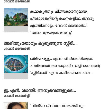
ദേവൻ മടങ്ങർളി
കഥാകൃത്തും ചിത്രകാരനുമായ
പ്രഭാശങ്കറിന്റെ രചനകളിലേക്ക് ഒരു
എത്തിനോട്ടം. ദേവൻ മടങ്ങാർലി
"ചങ്ങമ്പുഴയുടെ മനസ്സ്
കഥയിലെന്നപോലെ...
അഴിയുംതോറും കുരുങ്ങുന്ന സ്ത്രീ...
ദേവൻ മടങ്ങർളി
ശ്രീജ പള്ളം എന്ന ചിത്രകാരിയുടെ
ചിത്രങ്ങൾ കണ്ടപ്പോൾ സച്ചിദാനന്ദന്റെ
'സ്ത്രീകൾ' എന്ന കവിതയിലെ ചില...
ഇ.എൻ. ശാന്തി: അനുഭവങ്ങളുടെ...
ദേവൻ മടങ്ങർളി
''നിൻ്റെ ജീവിതം നഗരത്തിനും