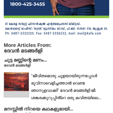
More Articles From:
ദേവൻ മടങ്ങർളി
ചുട്ട മണ്ണിന്റെ മണം...
ദേവൻ മടങ്ങർളി
"ജീവിതമൊരു ചൂളയായിരുന്നപ്പോൾ
ഭൂവിനാവെളിച്ചത്താൽ വെണ്മ
ഞാനുളവാക്കി" ദേവൻ മടങ്ങർളി ജീ.
ശങ്കരക്കുറുപ്പിൻ്റെ ഒരു കവിതയിലെ...
മനസ്സിൽ നിറയെ കഥകളുമായി...