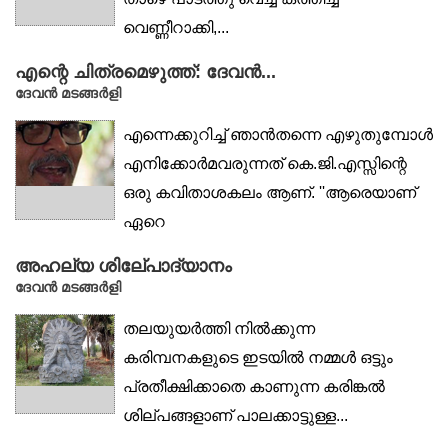
വെണ്ണീറാക്കി,...
എന്റെ ചിത്രമെഴുത്ത്: ദേവൻ...
ദേവൻ മടങ്ങർളി
എന്നെക്കുറിച്ച് ഞാൻതന്നെ എഴുതുമ്പോൾ
എനിക്കോർമവരുന്നത് കെ.ജി.എസ്സിന്റെ
ഒരു കവിതാശകലം ആണ്. ''ആരെയാണ്
ഏറെ
ഇഷ്ടം''/''എന്നെത്തന്നെ''/''അതുകഴിഞ്ഞാലോ?'
അഹല്യ ശിലേ്പാദ്യാനം
ഇങ്ങനെ...
ദേവൻ മടങ്ങർളി
തലയുയർത്തി നിൽക്കുന്ന
കരിമ്പനകളുടെ ഇടയിൽ നമ്മൾ ഒട്ടും
പ്രതീക്ഷിക്കാതെ കാണുന്ന കരിങ്കൽ
ശില്പങ്ങളാണ് പാലക്കാട്ടുള്ള...