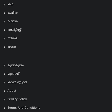
കഥ
കവിത
വായന
ആര്‍ട്ടിസ്റ്റ്
സിനിമ
യാത്ര
മുഖാമുഖം
മുംബയ്
കവർ സ്റ്റോറി
About
Privacy Policy
Terms And Conditions