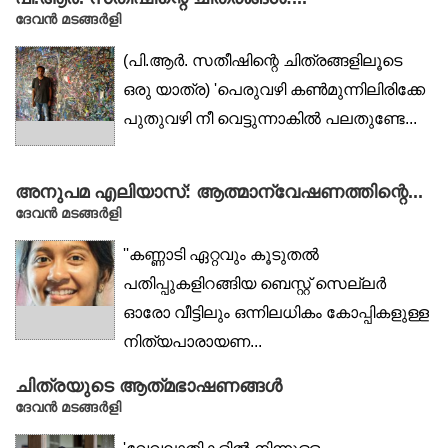
ദേവൻ മടങ്ങർളി
(പി.ആർ. സതീഷിന്റെ ചിത്രങ്ങളിലൂടെ
ഒരു യാത്ര) 'പെരുവഴി കൺമുന്നിലിരിക്കേ
പുതുവഴി നീ വെട്ടുന്നാകിൽ പലതുണ്ടേ...
അനുപമ എലിയാസ്: ആത്മാന്വേഷണത്തിന്റെ...
ദേവൻ മടങ്ങർളി
''കണ്ണാടി ഏറ്റവും കൂടുതൽ
പതിപ്പുകളിറങ്ങിയ ബെസ്റ്റ് സെല്ലർ
ഓരോ വീട്ടിലും ഒന്നിലധികം കോപ്പികളുള്ള
നിത്യപാരായണ...
ചിത്രയുടെ ആത്‌മഭാഷണങ്ങൾ
ദേവൻ മടങ്ങർളി