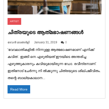
ARTIST
ചിത്രയുടെ ആത്‌മഭാഷണങ്ങൾ
ദേവൻ മടങ്ങർളി
January 31, 2019
0
'വേവലാതികളിൽ നിന്നുള്ള ആത്മഭാഷണമാണ് എനിക്ക്
കവിത'. ഇങ്ങി നെ എഴുതിയത് ഈയിടെ അന്തരിച്ച
എഴുത്തുകാരനും കവിയുമായിരുന്ന ഡോ. രവീന്ദ്രനാണ്.
ഇതിനോട് ചേർന്നു നി ൽക്കുന്നു ചിത്രയുടെ ശില്പജീവിതം.
തന്റെ ബാല്യകാലാന...
Read More