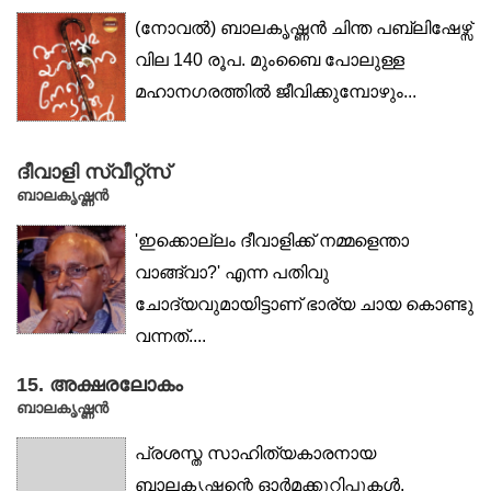
(നോവൽ) ബാലകൃഷ്ണൻ ചിന്ത പബ്ലിഷേഴ്സ്
വില 140 രൂപ. മുംബൈ പോലുള്ള
മഹാനഗരത്തിൽ ജീവിക്കുമ്പോഴും...
ദീവാളി സ്വീറ്റ്‌സ്
ബാലകൃഷ്ണൻ
'ഇക്കൊല്ലം ദീവാളിക്ക് നമ്മളെന്താ
വാങ്ങ്വാ?' എന്ന പതിവു
ചോദ്യവുമായിട്ടാണ് ഭാര്യ ചായ കൊണ്ടു
വന്നത്....
15. അക്ഷരലോകം
ബാലകൃഷ്ണൻ
പ്രശസ്ത സാഹിത്യകാരനായ
ബാലകൃഷ്ണന്റെ ഓർമക്കുറിപ്പുകൾ.