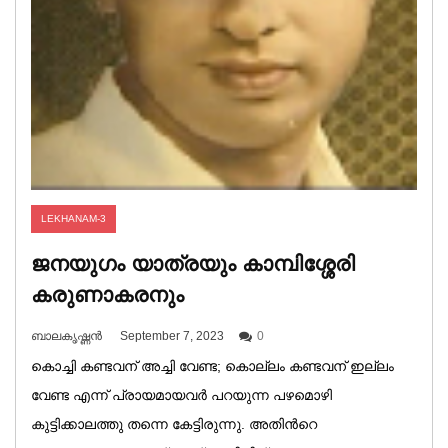
LEKHANAM-3
ജനയുഗം യാത്രയും കാമ്പിശ്ശേരി
കരുണാകരനും
ബാലകൃഷ്ണൻ
September 7, 2023
0
കൊച്ചി കണ്ടവന് അച്ചി വേണ്ട; കൊല്ലം കണ്ടവന് ഇല്ലം
വേണ്ട എന്ന് പ്രായമായവർ പറയുന്ന പഴമൊഴി
കുട്ടിക്കാലത്തു തന്നെ കേട്ടിരുന്നു. അതിൻറെ