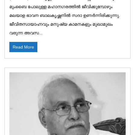
മുംബൈ പോലുള്ള മഹാനഗരത്തിൽ ജീവിക്കുമ്പോഴും
മലയാള ഭാവന ബാലകൃഷ്ണനിൽ സദാ ഉണർന്നിരിക്കുന്നു.
ജീവിതസായാഹ്നവും മനുഷ്യ കാമനകളും മുഖാമുഖം
വരുന്ന അവസ...
Read More