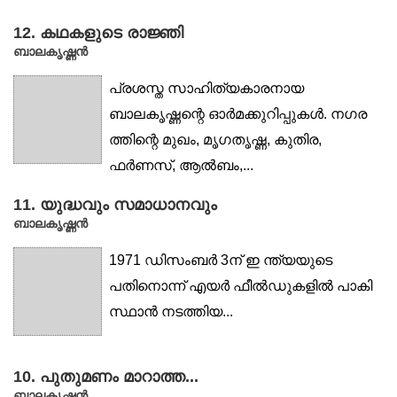
12. കഥകളുടെ രാജ്ഞി
ബാലകൃഷ്ണൻ
പ്രശസ്ത സാഹിത്യകാരനായ
ബാലകൃഷ്ണന്റെ ഓർമക്കുറിപ്പുകൾ. നഗര
ത്തിന്റെ മുഖം, മൃഗതൃഷ്ണ, കുതിര,
ഫർണസ്, ആൽബം,...
11. യുദ്ധവും സമാധാനവും
ബാലകൃഷ്ണൻ
1971 ഡിസംബർ 3ന് ഇ ന്ത്യയുടെ
പതിനൊന്ന് എയർ ഫീൽഡുകളിൽ പാകി
സ്ഥാൻ നടത്തിയ...
10. പുതുമണം മാറാത്ത...
ബാലകൃഷ്ണൻ