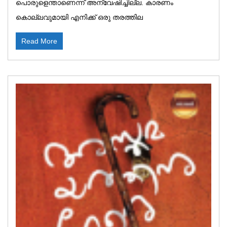
പൊരുളെന്താണെന്ന് അന്വേഷിച്ചില്ല. കാരണം
കൊല്ലവുമായി എനിക്ക് ഒരു തരത്തില
Read More