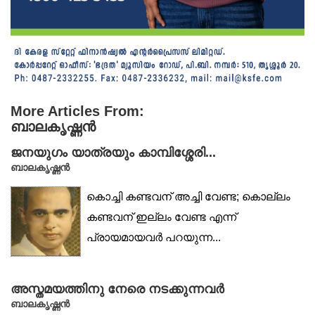
More Articles From:
ബാലകൃഷ്ണൻ
ജനയുഗം യാത്രയും കാമ്പിശ്ശേരി...
ബാലകൃഷ്ണൻ
കൊച്ചി കണ്ടവന് അച്ചി വേണ്ട; കൊല്ലം
കണ്ടവന് ഇല്ലം വേണ്ട എന്ന്
പ്രായമായവർ പറയുന്ന...
അസ്തമയത്തിനു നേരെ നടക്കുന്നവർ
ബാലകൃഷ്ണൻ