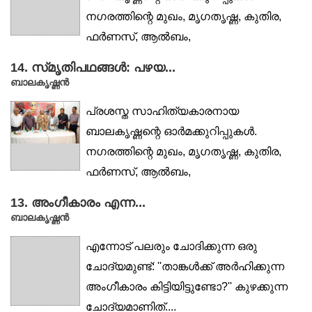
നഗരത്തിന്റെ മുഖം, മൃഗതൃഷ്ണ, കുതിര,
ഫർണസ്, ആൽബം,
ഭാഗ്യാന്വേഷികൾ,...
14. സ്‌മൃതിപഥങ്ങൾ: പഴയ...
ബാലകൃഷ്ണൻ
പ്രശസ്ത സാഹിത്യകാരനായ
ബാലകൃഷ്ണന്റെ ഓർമക്കുറിപ്പുകൾ.
നഗരത്തിന്റെ മുഖം, മൃഗതൃഷ്ണ, കുതിര,
ഫർണസ്, ആൽബം,
ഭാഗ്യാന്വേഷികൾ,...
13. അംഗീകാരം എന്ന...
ബാലകൃഷ്ണൻ
എന്നോട് പലരും ചോദിക്കുന്ന ഒരു
ചോദ്യമുണ്ട്: ''താങ്കള്‍ക്ക് അര്‍ഹിക്കുന്ന
അംഗീകാരം കിട്ടിയിട്ടുണ്ടോ?'' കുഴക്കുന്ന
ചോദ്യമാണിത്....