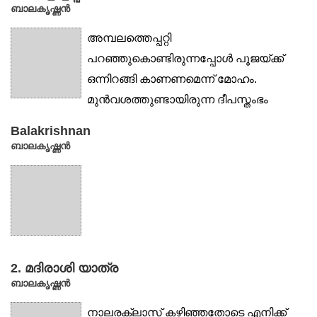
ബാലകൃഷ്ണൻ
അമ്പലത്തെപ്പറ്റി
പറഞ്ഞുകൊണ്ടിരുന്നപ്പോൾ പൂജയ്ക്ക്
ഒന്നിറങ്ങി കാണണമെന്ന് മോഹം.
മുൻവശത്തുണ്ടായിരുന്ന ദീപസ്തംഭം
അവൾക്ക് നന്നേ പിടിച്ചു....
Balakrishnan
ബാലകൃഷ്ണൻ
2. മദിരാശി യാത്ര
ബാലകൃഷ്ണൻ
നാലരക്ലാസ് കഴിഞ്ഞതോടെ എനിക്ക്