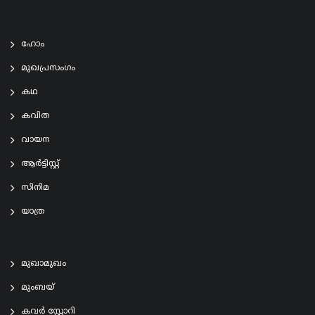
ഹോം
മുഖപ്രസംഗം
കഥ
കവിത
വായന
ആര്‍ട്ടിസ്റ്റ്
സിനിമ
യാത്ര
മുഖാമുഖം
മുംബയ്
കവർ സ്റ്റോറി