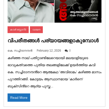
കവർ സ്റ്റോറി3
വായന
വിപരീതങ്ങൾ പര്യായങ്ങളാകുമ്പോൾ
കെ. സച്ചിദാനന്ദൻ
February 12, 2026
0
കഴിഞ്ഞ നാല് പതിറ്റാണ്ടിലേറെയായി മലയാളിയുടെ
ഭാവുകത്വത്തെ പുതിയ തലങ്ങളിലേക്ക് ഉയർത്തിയ കവി
കെ. സച്ചിദാനന്ദൻ്റെ ആത്മകഥ 'അവിരാമം' കഴിഞ്ഞ മാസം
പുറത്തിറങ്ങി. കോട്ടയം ആസ്ഥാനമായ 'കാർനെ'
ബുക്സിൻ്റെ ആദ്യ പുസ്ത...
Read More