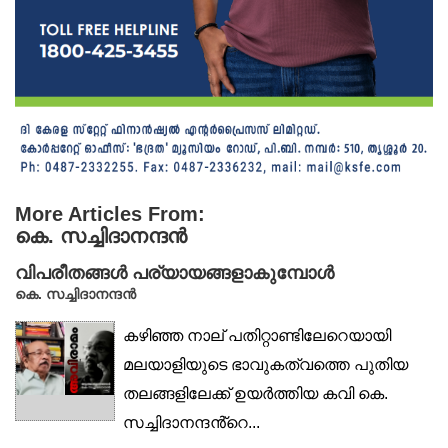
More Articles From:
കെ. സച്ചിദാനന്ദൻ
വിപരീതങ്ങൾ പര്യായങ്ങളാകുമ്പോൾ
കെ. സച്ചിദാനന്ദൻ
കഴിഞ്ഞ നാല് പതിറ്റാണ്ടിലേറെയായി
മലയാളിയുടെ ഭാവുകത്വത്തെ പുതിയ
തലങ്ങളിലേക്ക് ഉയർത്തിയ കവി കെ.
സച്ചിദാനന്ദൻ്റെ...