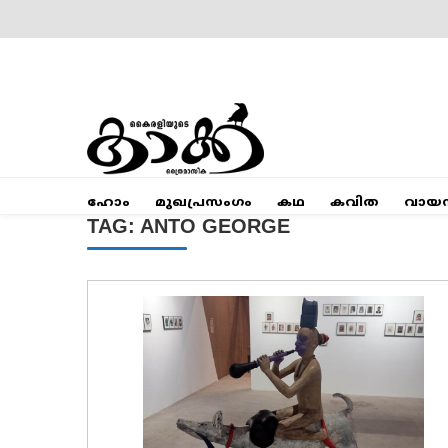
Skip
to
content
Mumbai Kaakka
Kairali's Kaakka
ഹോം
മുഖപ്രസംഗം
കഥ
കവിത
വായ
TAG:
ANTO GEORGE