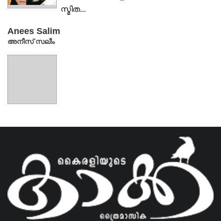
സ്മിത...
Anees Salim
അനീസ് സലീം