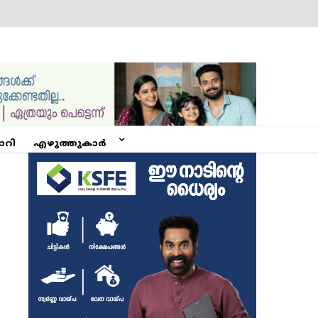
ോറി
എഴുത്തുകാർ