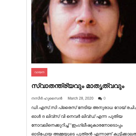
വായന
സ്വാതന്ത്ര്യവും മാതൃത്വവും
നസീർ ഹുസൈൻ
March 28, 2020
0
ഡി.എസ്.സി പ്രൈസ് നേടിയ അനുരാധ റോയ് രചിച്
ഓൾ ദ ലിവ്‌സ് വി നെവർ ലിവ്ഡ് എന്ന പുതിയ
നോവലിനെക്കുറിച്ച് ''ഇംഗ്ലീഷുകാരനോടൊപ്പം
ഓടിപ്പോയ അമ്മയുടെ പുത്രൻ എന്നാണ് കുട്ടിക്കാലത്