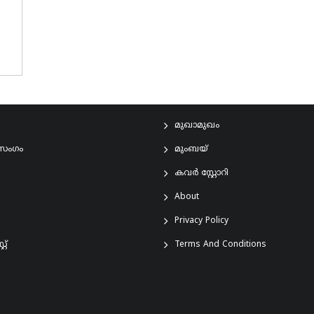
മുഖാമുഖം
രസംഗം
മുംബയ്
കവർ സ്റ്റോറി
About
Privacy Policy
്റ്
Terms And Conditions