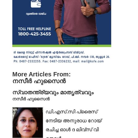
More Articles From:
നസീർ ഹുസൈൻ
സ്വാതന്ത്ര്യവും മാതൃത്വവും
നസീർ ഹുസൈൻ
ഡി.എസ്.സി പ്രൈസ്
നേടിയ അനുരാധ റോയ്
രചിച്ച ഓൾ ദ ലിവ്‌സ് വി