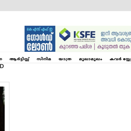
ന
ആര്‍ട്ടിസ്റ്റ്
സിനിമ
യാത്ര
മുഖാമുഖം
കവർ സ്റ്റ
ED