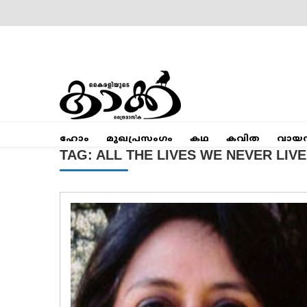
Skip
to
content
Mumbai Kaakka
Kairali's Kaakka
ഹോം
മുഖപ്രസംഗം
കഥ
കവിത
വായ
TAG:
ALL THE LIVES WE NEVER LIV