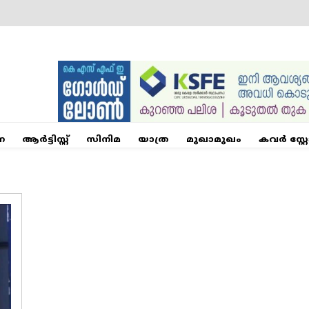
ന
ആര്‍ട്ടിസ്റ്റ്
സിനിമ
യാത്ര
മുഖാമുഖം
കവർ സ്റ്റ