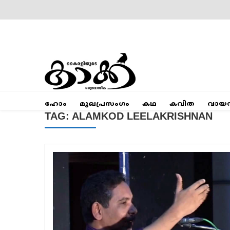
Skip
to
content
Mumbai Kaakka
Kairali's Kaakka
ഹോം
മുഖപ്രസംഗം
കഥ
കവിത
വായ
TAG:
ALAMKOD LEELAKRISHNAN