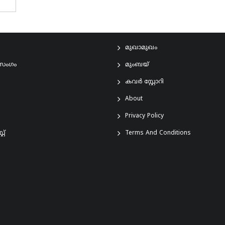
മുഖാമുഖം
രസംഗം
മുംബയ്
കവർ സ്റ്റോറി
About
Privacy Policy
്റ്
Terms And Conditions