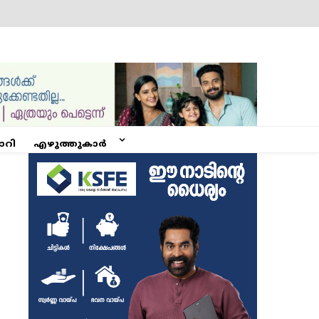
ോറി
എഴുത്തുകാർ