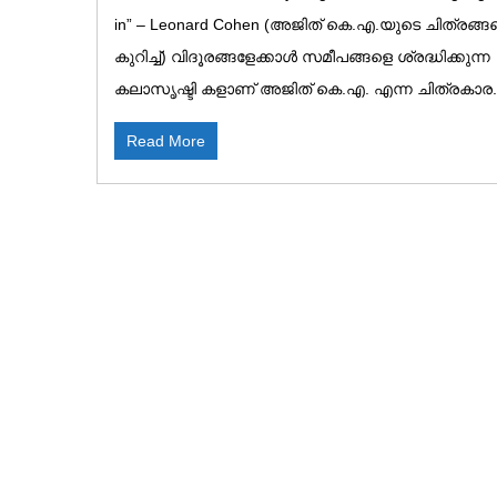
in” – Leonard Cohen (അജിത് കെ.എ.യുടെ ചിത്രങ്ങ
കുറിച്ച്) വിദൂരങ്ങളേക്കാൾ സമീപങ്ങളെ ശ്രദ്ധിക്കുന്ന
കലാസൃഷ്ടി കളാണ് അജിത് കെ.എ. എന്ന ചിത്രകാര..
Read More