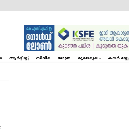
ന
ആര്‍ട്ടിസ്റ്റ്
സിനിമ
യാത്ര
മുഖാമുഖം
കവർ സ്റ്റ
t