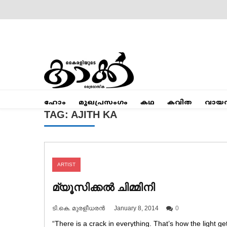
Skip
to
content
Mumbai Kaakka
Kairali's Kaakka
ഹോം
മുഖപ്രസംഗം
കഥ
കവിത
വായ
TAG:
AJITH KA
ARTIST
മ്യൂസിക്കൽ ചിമ്മിനി
ടി.കെ. മുരളീധരൻ
January 8, 2014
0
“There is a crack in everything. That’s how the light ge