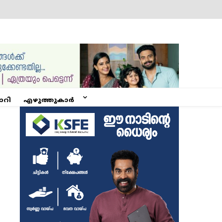
ോറി
എഴുത്തുകാർ