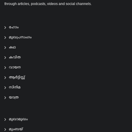
through articles, podcasts, videos and social channels.
ഹോം
മുഖപ്രസംഗം
കഥ
കവിത
വായന
ആര്‍ട്ടിസ്റ്റ്
സിനിമ
യാത്ര
മുഖാമുഖം
മുംബയ്