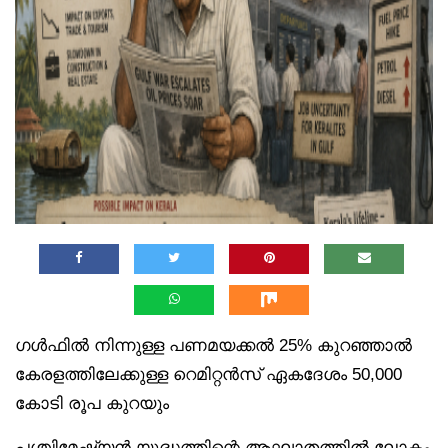
ഗൾഫിൽ നിന്നുള്ള പണമയക്കൽ 25% കുറഞ്ഞാൽ
കേരളത്തിലേക്കുള്ള റെമിറ്റൻസ് ഏകദേശം 50,000
കോടി രൂപ കുറയും
പശ്ചിമേഷ്യൻ യുദ്ധത്തിന്റെ ആഘാതത്തിൽ ലോകം