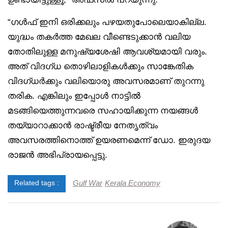
“ഗൾഫ് ഇനി ഒരിക്കലും പഴയതുപോലെയാകില്ല.
യുദ്ധം തകർത്ത മേഖല വീണ്ടെടുക്കാൻ വലിയ
തോതിലുള്ള മനുഷ്യശേഷി ആവശ്യമായി വരും.
അത് വിദഗ്ധ തൊഴിലാളികൾക്കും സാങ്കേതിക
വിദഗ്ധർക്കും വലിയൊരു അവസരമാണ് തുറന്നു
തരിക. എങ്കിലും ഇപ്പോൾ നാട്ടിൽ
മടങ്ങിയെത്തുന്നവരെ സഹായിക്കുന്ന നയങ്ങൾ
തയ്യാറാക്കാൻ രാഷ്ട്രീയ നേതൃത്വം
അവസരത്തിനൊത്ത് ഉയരണമെന്ന് ഡോ. ഇരുദയ
രാജൻ അഭിപ്രായപ്പെട്ടു.
Gulf War
Kerala Economy
Related tags :