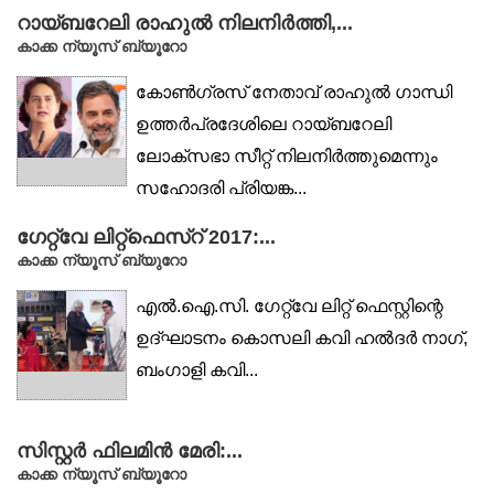
റായ്ബറേലി രാഹുൽ നിലനിർത്തി,...
കാക്ക ന്യൂസ് ബ്യൂറോ
കോൺഗ്രസ് നേതാവ് രാഹുൽ ഗാന്ധി
ഉത്തർപ്രദേശിലെ റായ്ബറേലി
ലോക്‌സഭാ സീറ്റ് നിലനിർത്തുമെന്നും
സഹോദരി പ്രിയങ്ക...
ഗേറ്റ്‌വേ ലിറ്റ്‌ഫെസ്‌റ് 2017:...
കാക്ക ന്യൂസ് ബ്യുറോ
എൽ.ഐ.സി. ഗേറ്റ്വേ ലിറ്റ് ഫെസ്റ്റിന്റെ
ഉദ്ഘാടനം കൊസലി കവി ഹൽദർ നാഗ്,
ബംഗാളി കവി...
സിസ്റ്റർ ഫിലമിൻ മേരി:...
കാക്ക ന്യൂസ് ബ്യൂറോ