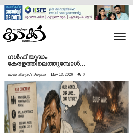
Skip
to
content
Mumbai Kaakka
Kairali's Kaakka
ഗൾഫ് യുദ്ധം
കേരളത്തിലെത്തുമ്പോൾ…
കാക്ക ന്യൂസ് ബ്യൂറോ
May 13, 2026
0