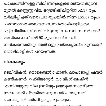
പാചകത്തിനുള്ള സിലിണ്ടറുകളുടെ ലഭ്യതക്കുറവ്
മുതൽ മണ്ണെണ്ണ വില ഒറ്റയടിക്ക് ലിറ്ററിന് 52.37 രൂപ
വർദ്ധിപ്പിച്ചത് വരെ (103 രൂപയിൽ നിന്ന് 155.37 രൂപ)
പരമ്പരാഗത മത്സ്യബന്ധന തൊഴിലാളികളെ
പട്ടിണിയിലേക്ക് ഉന്തി വിടുന്നു. സംസ്ഥാന സർക്കാർ
മത്സ്യഫെഡ് വഴി 50 രൂപ സബ്‌സിഡി
നൽകുന്നെങ്കിലും അത് ഒട്ടും പര്യാപ്തമല്ല എന്നാണ്
തൊഴിലാളികൾ പറയുന്നത്.
വിലക്കയറ്റം
ടെലിവിഷൻ, മൊബൈൽ ഫോൺ, ലാപ്‌ടോപ്പ്, എയർ
കണ്ടീഷണർ, റഫ്രിജറേറ്റർ, വാഷിംഗ് മെഷീൻ
എന്നിവയുടെ വില ഇനിയും ഉയരുമെന്നാണ് ഈ
മേഖലയിൽ പ്രവർത്തിക്കുന്നവർ പറയുന്നത്.
ചെലവുകൾ വർദ്ധിച്ചതും, രൂപയുടെ