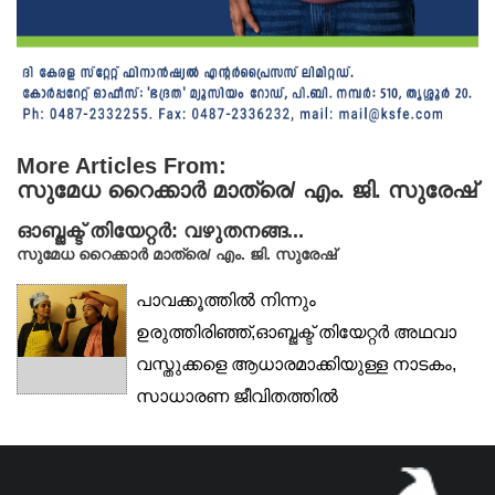
More Articles From:
സുമേധ റൈക്കാർ മാത്രെ/ എം. ജി. സുരേഷ്
ഓബ്ജക്ട് തിയേറ്റർ: വഴുതനങ്ങ...
സുമേധ റൈക്കാർ മാത്രെ/ എം. ജി. സുരേഷ്
പാവക്കൂത്തിൽ നിന്നും
ഉരുത്തിരിഞ്ഞ്,ഓബ്ജക്ട് തിയേറ്റർ അഥവാ
വസ്തുക്കളെ ആധാരമാക്കിയുള്ള നാടകം,
സാധാരണ ജീവിതത്തിൽ
ഉപയോഗിക്കുന്ന,...