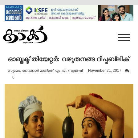
Skip
to
content
Mumbai Kaakka
Kairali's Kaakka
ഓബ്ജക്ട് തിയേറ്റർ: വഴുതനങ്ങ റിപ്പബ്ലിക്
സുമേധ റൈക്കാർ മാത്രെ/ എം. ജി. സുരേഷ്
November 21, 2017
0