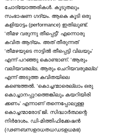
ചോദ്യോത്തരികൾ. കൂടുതലും
സംഭാഷണ ഗദ്യം. ആകെ കൂടി ഒരു
കളിയാട്ടം (performance) ഇതിലുണ്ട്.
‘തീമഴ വരുന്നു തീപ്പെട്ടീ’ എന്നൊരു
കവിത ആദ്യം. അത് തീരുന്നത്
‘തീമഴയുടെ നാട്ടിൽ തീപ്പെട്ടി വിലയും’
എന്ന് പറഞ്ഞു കൊണ്ടാണ്. ‘ആരും
വലിയവരല്ല, ആരും ചെറിയവരുമല്ല’
എന്ന് അടുത്ത കവിതയിലെ
കണ്ടെത്തൽ. ‘കൊച്ചന്മാരെല്ലാം ഒരു
കൊച്ചാനപ്പുറത്തെങ്കിലും കയറിയിരി
ക്കണം’ എന്നാണ് തന്നെപ്പോലുള്ള
കൊച്ചന്മാരോട് ജി. സിദ്ധാർത്ഥന്റെ
നിർദേശം. ഡി-മിത്തിഫിക്കേഷൻ
(ഢണബസളദധതധഡടളധമഭ)