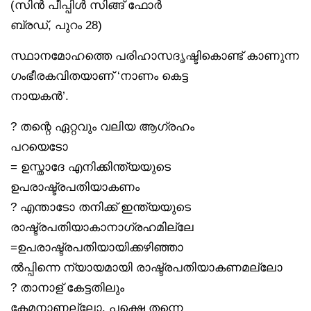
(സിൻ പീപ്പിൾ സിങ്ങ് ഫോർ
ബ്രഡ്, പുറം 28)
സ്ഥാനമോഹത്തെ പരിഹാസദൃഷ്ടികൊണ്ട് കാണുന്ന
ഗംഭീരകവിതയാണ് ‘നാണം കെട്ട
നായകൻ’.
? തന്റെ ഏറ്റവും വലിയ ആഗ്രഹം
പറയെടോ
= ഉസ്താദേ എനിക്കിന്ത്യയുടെ
ഉപരാഷ്ട്രപതിയാകണം
? എന്താടോ തനിക്ക് ഇന്ത്യയുടെ
രാഷ്ട്രപതിയാകാനാഗ്രഹമില്ലേ
=ഉപരാഷ്ട്രപതിയായിക്കഴിഞ്ഞാ
ൽപ്പിന്നെ ന്യായമായി രാഷ്ട്രപതിയാകണമല്ലോ
? താനാള് കേട്ടതിലും
കേമനാണല്ലോ. പക്ഷെ തന്നെ