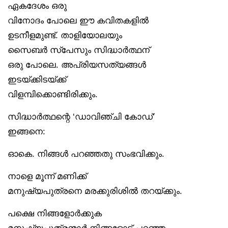
ഏകദേശം ഒരു
വിനോദം പോലെ ഈ കവിതകളിൽ
ഉടനീളമുണ്ട്. താളിയോലയും
സൈബർ സ്‌പേസും സിദ്ധാർത്ഥന്
ഒരു പോലെ. അപ്രിയസത്യങ്ങൾ
ഇടയ്ക്കിടയ്ക്ക്
വിളമ്പിക്കൊണ്ടിരിക്കും.
സിദ്ധാർത്ഥന്റെ ‘ഡാവിഞ്ചി കോഡ്’
ഇങ്ങനെ:
ഓകെ. നിങ്ങൾ പറഞ്ഞതു സംഭവിക്കും.
നാളെ മൂന്ന് മണിക്ക്
മനുഷ്യപുത്രനെ മരക്കുരിശിൽ തറയ്ക്കും.
പക്ഷെ നിങ്ങളോർക്കുക
മനുഷ്യപുത്രന്മാർ നിങ്ങളോട് പറഞ്ഞ