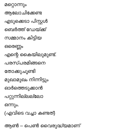
മറ്റൊന്നും
ആലോചിക്കേണ്ട
എടുക്കെടാ പിസ്റ്റൾ
ബെർത്ത് ഡേയ്ക്ക്
സമ്മാനം കിട്ടിയ
ഒരെണ്ണം
എന്റെ കൈയിലുമുണ്ട്.
പരസ്പരമിങ്ങനെ
തോക്കുചൂണ്ടി
മുഖാമുഖം നിന്നിട്ടും
ഓർത്തെടുക്കാൻ
പറ്റുന്നില്ലല്ലോ
ഒന്നും.
(എവിടെ വച്ചാ കണ്ടത്)
ആൺ – പെൺ വൈരുദ്ധ്യമാണ്