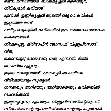
രജനി മന്നാടിയാർ, ബാലകൃഷ്ണൻ ഒളവെട്ടൂർ,
ശ്രീകുമാർ കരിയാട്,
എൻ.ജി. ഉണ്ണികൃഷ്ണൻ തുടങ്ങി ഒട്ടേറെ കവികൾ
ഇപ്പറഞ്ഞ രണ്ട്
പതിറ്റാണ്ടുകളിൽ കവിതയിൽ ഈ അതിസാധാരണത
കണ്ടെത്താൻ
ശ്രമപ്പെട്ടു. ക്രിസ്പിൻ ജോസഫ്, വിഷ്ണുപ്രസാദ്,
വിജു
കൊന്നമൂട്, ദേവസേന, ഗയ, എസ്.ജി. മിത്ര
തുടങ്ങിയ ഏറ്റവും
ഇളയ തലമുറയിൽ ഏറെപ്പേർ ഭാഷയിലെ
വിഭ്രമത്വവും സൂക്ഷ്മദർ
ശനതയും അറിഞ്ഞും അറിയാതെയും കവിതയിൽ
സംവദിക്കാൻ
ഇഷ്ടപ്പെടുന്നു. എം.ആർ. വിഷ്ണുപ്രസാദിന്റെയും ജി.
സിദ്ധാർത്ഥന്റെയും ലതീഷ് മോഹന്റെയും കൃതികൾ