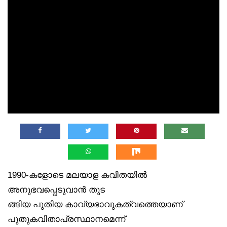
1990-കളോടെ മലയാള കവിതയിൽ
അനുഭവപ്പെടുവാൻ തുട
ങ്ങിയ പുതിയ കാവ്യഭാവുകത്വത്തെയാണ്
പുതുകവിതാപ്രസ്ഥാനമെന്ന്