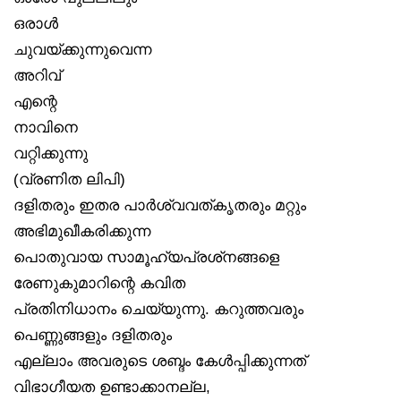
ഒരാൾ
ചുവയ്ക്കുന്നുവെന്ന
അറിവ്
എന്റെ
നാവിനെ
വറ്റിക്കുന്നു
(വ്രണിത ലിപി)
ദളിതരും ഇതര പാർശ്വവത്കൃതരും മറ്റും
അഭിമുഖീകരിക്കുന്ന
പൊതുവായ സാമൂഹ്യപ്രശ്‌നങ്ങളെ
രേണുകുമാറിന്റെ കവിത
പ്രതിനിധാനം ചെയ്യുന്നു. കറുത്തവരും
പെണ്ണുങ്ങളും ദളിതരും
എല്ലാം അവരുടെ ശബ്ദം കേൾപ്പിക്കുന്നത്
വിഭാഗീയത ഉണ്ടാക്കാനല്ല,