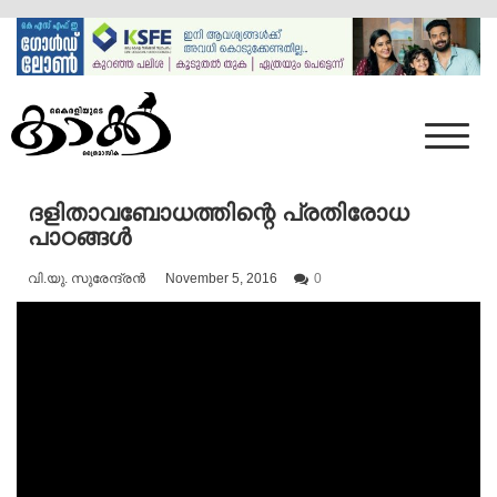
Skip
to
content
Mumbai Kaakka
Kairali's Kaakka
ദളിതാവബോധത്തിന്റെ പ്രതിരോധ
പാഠങ്ങൾ
വി.യു. സുരേന്ദ്രൻ
November 5, 2016
0