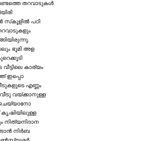
 പണ്ടത്തെ തറവാടുകൾ
യിരി
ാൻ സ്‌കൂളിൽ പഠി
 തറവാടുകളും
ിയിരുന്നു.
യലും ഭൂമി അള
ുറെക്കൂടി
 വീട്ടിലെ കാര്യം
്ത് ഇപ്പൊ
ീടുകളുടെ എണ്ണം
ീടു വയ്ക്കാനുള്ള
ഷി ചെയ്യാനോ
 കൃഷിയിലുള്ള
ും നിത്യനിദാന
ങ്ങാൻ നിർബ
ു കൺസ്യൂമർ