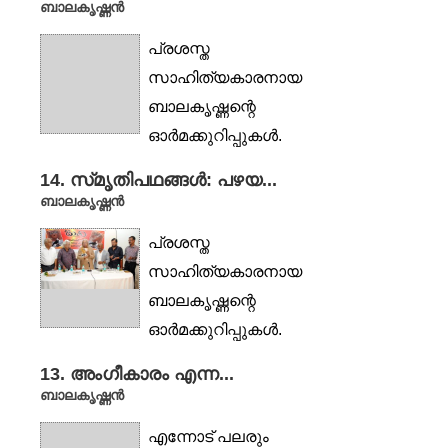
ബാലകൃഷ്ണൻ
പ്രശസ്ത
സാഹിത്യകാരനായ
ബാലകൃഷ്ണന്റെ
ഓർമക്കുറിപ്പുകൾ.
നഗരത്തിന്റെ മുഖം,
14. സ്‌മൃതിപഥങ്ങൾ: പഴയ...
മൃഗതൃഷ്ണ, കുതിര, ഫർണസ്,
ബാലകൃഷ്ണൻ
ആൽബം,
പ്രശസ്ത
ഭാഗ്യാന്വേഷികൾ,...
സാഹിത്യകാരനായ
ബാലകൃഷ്ണന്റെ
ഓർമക്കുറിപ്പുകൾ.
നഗരത്തിന്റെ മുഖം,
13. അംഗീകാരം എന്ന...
മൃഗതൃഷ്ണ, കുതിര, ഫർണസ്,
ബാലകൃഷ്ണൻ
ആൽബം,
എന്നോട് പലരും
ഭാഗ്യാന്വേഷികൾ,...