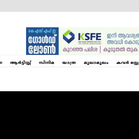
ന
ആര്‍ട്ടിസ്റ്റ്
സിനിമ
യാത്ര
മുഖാമുഖം
കവർ സ്റ്റ