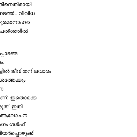
ഇതിനെതിരായി
ടത്തി. വിവിധ
 മധുരമനോഹര
 പത്രത്തിൽ
പാടങ്ങ
ം.
ങളിൽ ജീവിതനിലവാരം
ത്തേക്കും
ഹന
മാണ്. ഇതൊക്കെ
ുത്. ഇതി
ന്ന ആലോചന
ംഗം ഗൾഫ്
ിയർപ്പൊഴുക്കി