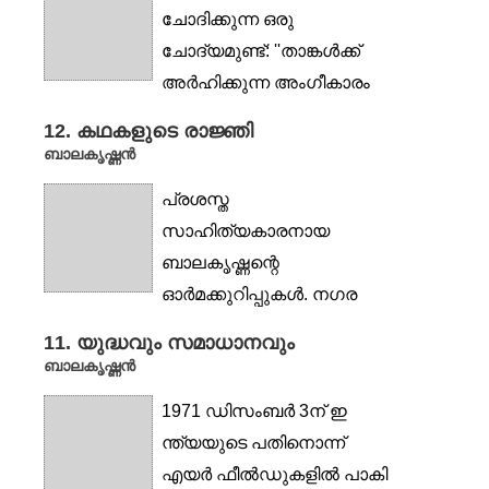
ചോദിക്കുന്ന ഒരു
ചോദ്യമുണ്ട്: ''താങ്കള്‍ക്ക്
അര്‍ഹിക്കുന്ന അംഗീകാരം
കിട്ടിയിട്ടുണ്ടോ?'' കുഴക്കുന്ന
12. കഥകളുടെ രാജ്ഞി
ചോദ്യമാണിത്....
ബാലകൃഷ്ണൻ
പ്രശസ്ത
സാഹിത്യകാരനായ
ബാലകൃഷ്ണന്റെ
ഓർമക്കുറിപ്പുകൾ. നഗര
ത്തിന്റെ മുഖം, മൃഗതൃഷ്ണ,
11. യുദ്ധവും സമാധാനവും
കുതിര, ഫർണസ്,
ബാലകൃഷ്ണൻ
ആൽബം,...
1971 ഡിസംബർ 3ന് ഇ
ന്ത്യയുടെ പതിനൊന്ന്
എയർ ഫീൽഡുകളിൽ പാകി