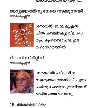
പ്രായമായവർ പറയുന്ന...
അസ്തമയത്തിനു നേരെ നടക്കുന്നവർ
ബാലകൃഷ്ണൻ
(നോവൽ) ബാലകൃഷ്ണൻ
ചിന്ത പബ്ലിഷേഴ്സ് വില 140
രൂപ. മുംബൈ പോലുള്ള
മഹാനഗരത്തിൽ
ജീവിക്കുമ്പോഴും...
ദീവാളി സ്വീറ്റ്‌സ്
ബാലകൃഷ്ണൻ
'ഇക്കൊല്ലം ദീവാളിക്ക്
നമ്മളെന്താ വാങ്ങ്വാ?' എന്ന
പതിവു ചോദ്യവുമായിട്ടാണ്
ഭാര്യ ചായ കൊണ്ടു
വന്നത്....
15. അക്ഷരലോകം