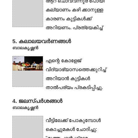
ആറ് ചൊവ്വന്നൂര് പോയി
കല്യാണം കഴി ക്കാനുള്ള
കാരണം കുട്ടികൾക്ക്
അറിയണം. പ്രത്യേകിച്ച്
കാരണമൊന്നുമില്ല....
5. കലാലയവർണങ്ങൾ
ബാലകൃഷ്ണൻ
എന്റെ കോളേജ്
വിദ്യാഭ്യാസത്തെക്കുറിച്ച്
അറിയാൻ കുട്ടികൾ
താൽപര്യം പ്രകടിപ്പിച്ചു.
മാത്രമല്ല, സൗകര്യപ്പെടു
4. ജലസ്പർശങ്ങൾ
മെങ്കിൽ കോളേജ്...
ബാലകൃഷ്ണൻ
വീട്ടിലേക്ക് പോകുമ്പോൾ
കൊച്ചുമകൾ ചോദിച്ചു: