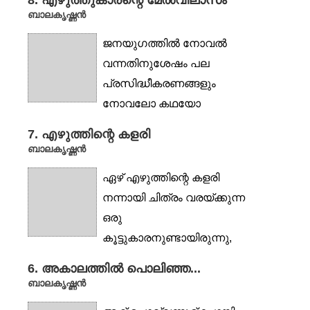
8. എഴുത്തുകാരന്റെ മേല്‍വിലാസം
ബാലകൃഷ്ണൻ
ജനയുഗത്തില്‍ നോവല്‍
വന്നതിനുശേഷം പല
പ്രസിദ്ധീകരണങ്ങളും
നോവലോ കഥയോ
ആവശ്യപ്പെട്ടുകൊണ്ട്
7. എഴുത്തിന്റെ കളരി
എന്നെ വിസ്മയിപ്പിച്ചു.
ബാലകൃഷ്ണൻ
എനിക്ക്...
ഏഴ് എഴുത്തിന്റെ കളരി
നന്നായി ചിത്രം വരയ്ക്കുന്ന
ഒരു
കൂട്ടുകാരനുണ്ടായിരുന്നു,
എനിക്ക്. വി.കെ. ശങ്കരൻ....
6. അകാലത്തിൽ പൊലിഞ്ഞ...
ബാലകൃഷ്ണൻ