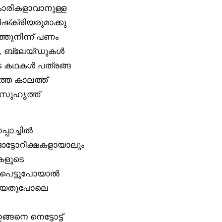
‌കാരികളാവാനുള്ള
്‌ക്രിയരുമാക്കു
ത്തുനിന്ന് പണം
കാർ, ബ്ലേയ്ഡുകൾ
െ കഥകൾ പത്രങ്ങ
ുത്ത കാലത്ത്
 സുഹൃത്ത്
്പാച്ചിൽ
ട്ടോറിക്ഷകളായാലും
കളുടെ
ൽ പെട്ടുപോയാൽ
ട്ടിയതുപോലെ
ങനെ നെട്ടോട്ട്