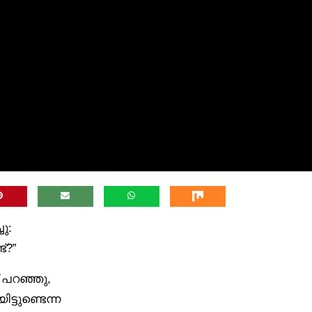
ു:
്?”
് പറഞ്ഞു,
്ടുണ്ടെന്ന