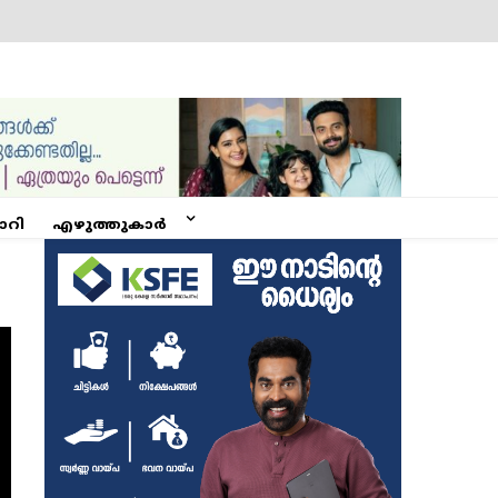
ോറി
എഴുത്തുകാർ