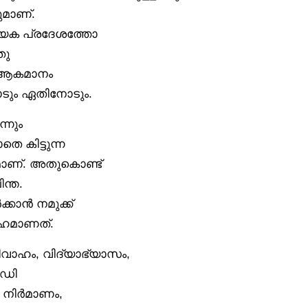
ുമാണ്.
ത്യേക പ്രദേശത്തോ
തു
െ ആകമാനം
നോടും ഏതിനോടും.
്നും
 കിട്ടുന്ന
മാണ്. അതുകൊണ്ട്
ന്ത.
കാൻ നമുക്ക്
ഹമാണത്.
ിവാഹം, വിദ്യാഭ്യാസം,
െഡി
 നിർമാണം,